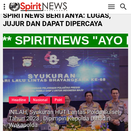
-->
SPIRITNEWS BERITANYA: LUGAS,
JUJUR DAN DAPAT DIPERCAYA
* SPIRITNEWS "AYO 
Headline
Nasional
Polri
INILAH, Syukuran HUT Lantas Polda Sulsel
Tahun 2023 , Dipimpin Kapolda Dihadiri
Wakapolda