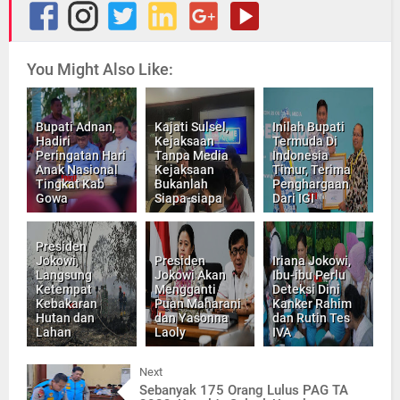
You Might Also Like:
Bupati Adnan,
Kajati Sulsel,
Inilah Bupati
Hadiri
Kejaksaan
Termuda Di
Peringatan Hari
Tanpa Media
Indonesia
Anak Nasional
Kejaksaan
Timur, Terima
Tingkat Kab
Bukanlah
Penghargaan
Gowa
Siapa-siapa
Dari IGI
Presiden
Jokowi,
Presiden
Iriana Jokowi,
Langsung
Jokowi Akan
Ibu-ibu Perlu
Ketempat
Mengganti
Deteksi Dini
Kebakaran
Puan Maharani
Kanker Rahim
Hutan dan
dan Yasonna
dan Rutin Tes
Lahan
Laoly
IVA
Next
Sebanyak 175 Orang Lulus PAG TA