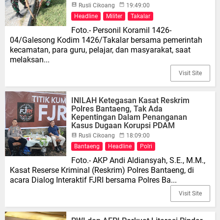
Rusli Cikoang
19:49:00
Headline
Militer
Takalar
Foto.- Personil Koramil 1426-
04/Galesong Kodim 1426/Takalar bersama pemerintah
kecamatan, para guru, pelajar, dan masyarakat, saat
melaksan...
Visit Site
INILAH Ketegasan Kasat Reskrim
Polres Bantaeng, Tak Ada
Kepentingan Dalam Penanganan
Kasus Dugaan Korupsi PDAM
Rusli Cikoang
18:09:00
Bantaeng
Headline
Polri
Foto.- AKP Andi Aldiansyah, S.E., M.M.,
Kasat Reserse Kriminal (Reskrim) Polres Bantaeng, di
acara Dialog Interaktif FJRI bersama Polres Ba...
Visit Site