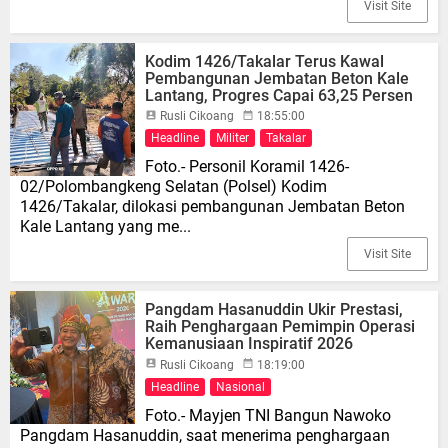
Visit Site
Kodim 1426/Takalar Terus Kawal
Pembangunan Jembatan Beton Kale
Lantang, Progres Capai 63,25 Persen
Rusli Cikoang
18:55:00
Headline
Militer
Takalar
Foto.- Personil Koramil 1426-
02/Polombangkeng Selatan (Polsel) Kodim
1426/Takalar, dilokasi pembangunan Jembatan Beton
Kale Lantang yang me...
Visit Site
Pangdam Hasanuddin Ukir Prestasi,
Raih Penghargaan Pemimpin Operasi
Kemanusiaan Inspiratif 2026
Rusli Cikoang
18:19:00
Headline
Nasional
Foto.- Mayjen TNI Bangun Nawoko
Pangdam Hasanuddin, saat menerima penghargaan