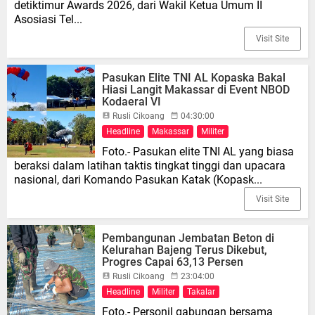
detiktimur Awards 2026, dari Wakil Ketua Umum II
Asosiasi Tel...
Visit Site
Pasukan Elite TNI AL Kopaska Bakal
Hiasi Langit Makassar di Event NBOD
Kodaeral VI
Rusli Cikoang
04:30:00
Headline
Makassar
Militer
Foto.- Pasukan elite TNI AL yang biasa
beraksi dalam latihan taktis tingkat tinggi dan upacara
nasional, dari Komando Pasukan Katak (Kopask...
Visit Site
Pembangunan Jembatan Beton di
Kelurahan Bajeng Terus Dikebut,
Progres Capai 63,13 Persen
Rusli Cikoang
23:04:00
Headline
Militer
Takalar
Foto.- Personil gabungan bersama