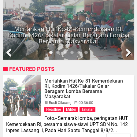
Meriahkan Hut Ke-81 Kemerdekaan RI,
Kodim 1426/Takalar Gelar Beragam Lomba
Bersama Masyarakat
Pre
Nex
viou
t
s
Meriahkan Hut Ke-81 Kemerdekaan
RI, Kodim 1426/Takalar Gelar
Beragam Lomba Bersama
Masyarakat
Rusli Cikoang
00:36:00
Headline
Militer
Takalar
Foto.- Semarak lomba, peringatan HUT
Kemerdekaan RI, bersama siswa-siswi UPT SDN No. 142
Inpres Lassang II, Pada Hari Sabtu Tanggal 8/8/2...