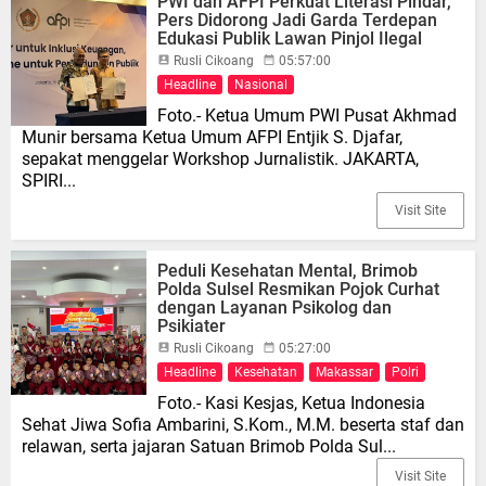
PWI dan AFPI Perkuat Literasi Pindar,
Pers Didorong Jadi Garda Terdepan
Edukasi Publik Lawan Pinjol Ilegal
Rusli Cikoang
05:57:00
Headline
Nasional
Foto.- Ketua Umum PWI Pusat Akhmad
Munir bersama Ketua Umum AFPI Entjik S. Djafar,
sepakat menggelar Workshop Jurnalistik. JAKARTA,
SPIRI...
Visit Site
Peduli Kesehatan Mental, Brimob
Polda Sulsel Resmikan Pojok Curhat
dengan Layanan Psikolog dan
Psikiater
Rusli Cikoang
05:27:00
Headline
Kesehatan
Makassar
Polri
Foto.- Kasi Kesjas, Ketua Indonesia
Sehat Jiwa Sofia Ambarini, S.Kom., M.M. beserta staf dan
relawan, serta jajaran Satuan Brimob Polda Sul...
Visit Site