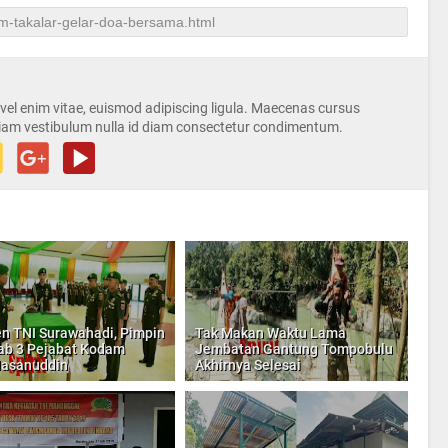
s vel enim vitae, euismod adipiscing ligula. Maecenas cursus
iam vestibulum nulla id diam consectetur condimentum.
n TNI Surawahadi, Pimpin
Tak Makan Waktu Lama
jab 3 Pejabat Kodam
Jembatan Gantung Tompobulu
Hasanuddin
Akhirnya Selesai