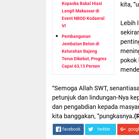
kita, 
Kopaska Bakal Hiasi
Langit Makassar di
Event NBOD Kodaeral
Lebih 
VI
sekir
Pembangunan
pentin
Jembatan Beton di
mening
Kelurahan Bajeng
Terus Dikebut, Progres
pokok 
Capai 63,13 Persen
mendek
“Semoga Allah SWT, senantiasa
petunjuk dan lindungan-Nya ke
dan pengabdian kepada masyara
kita banggakan, ”pungkasnya
.(
facebook
twitter
goog