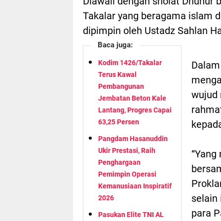
Diawali dengan sholat Dhuhur 
Takalar yang beragama islam 
dipimpin oleh Ustadz Sahlan H
Baca juga:
Kodim 1426/Takalar
Dalam 
Terus Kawal
mengat
Pembangunan
wujud 
Jembatan Beton Kale
rahmat
Lantang, Progres Capai
63,25 Persen
kepada
Pangdam Hasanuddin
Ukir Prestasi, Raih
“Yang 
Penghargaan
bersa
Pemimpin Operasi
Prokla
Kemanusiaan Inspiratif
selain
2026
para P
Pasukan Elite TNI AL