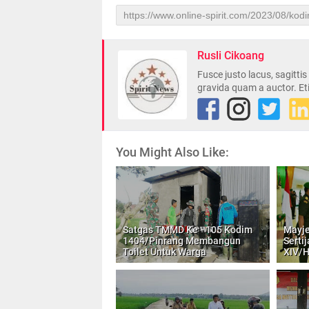
Rusli Cikoang
Fusce justo lacus, sagitti
gravida quam a auctor. Et
You Might Also Like:
Satgas TMMD Ke - 105 Kodim
Mayje
1404/Pinrang Membangun
Serti
Toilet Untuk Warga
XIV/