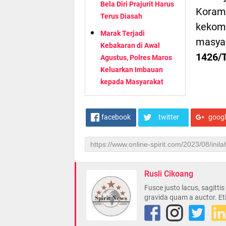
Bela Diri Prajurit Harus
Korami
Terus Diasah
kekomp
Marak Terjadi
masyar
Kebakaran di Awal
1426/T
Agustus, Polres Maros
Keluarkan Imbauan
kepada Masyarakat
facebook
twitter
goog
Rusli Cikoang
Fusce justo lacus, sagitti
gravida quam a auctor. Et