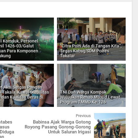
li Komduk, Personel
il 1426-03/Galut
“Citra Polri Ada di Tangan Kita”,
kan Para Komponen
Tegas Kabag SDM Polres
ukung
Takalar
H Aksi Satgas Pangan
s Takala, Kawal Stabilitas
TNI Dan Warga Kompak
 dan Kualitas Beras di
Wujudkan Rehab Masjid Lewat
Program TMMD Ke-126
Previous
stabes
Babinsa Ajak Warga Gotong
Kasus
Royong Pasang Gorong-Gorong
 Diduga
Untuk Saluran Irigasi
an