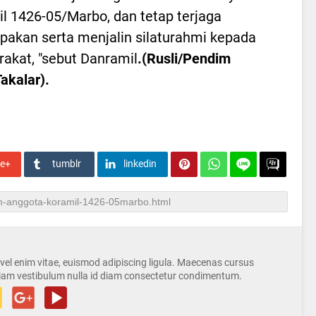
l 1426-05/Marbo, dan tetap terjaga
akan serta menjalin silaturahmi kepada
akat, "sebut Danramil
.(Rusli/Pendim
akalar).
le+
tumblr
linkedin
s vel enim vitae, euismod adipiscing ligula. Maecenas cursus
iam vestibulum nulla id diam consectetur condimentum.