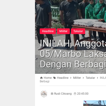
Headline
Militer
Takalar
INILAH, Anggot
05/Marbo Laks
Dengan Berbag
Home
Headline
Militer
Takalar
INIL
Berbagi
Rusli Cikoang
20:45:00