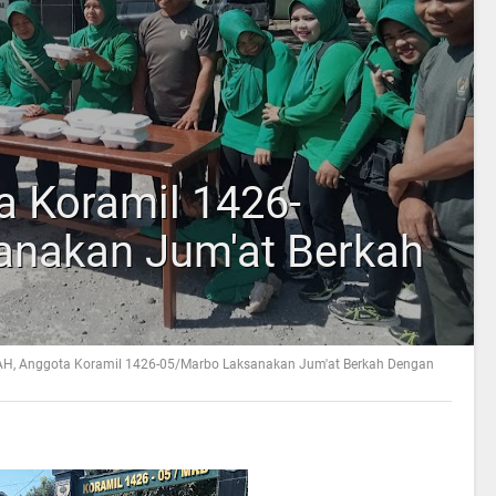
a Koramil 1426-
anakan Jum'at Berkah
i
AH, Anggota Koramil 1426-05/Marbo Laksanakan Jum'at Berkah Dengan