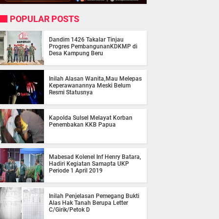
POPULAR POSTS
Dandim 1426 Takalar Tinjau
Progres PembangunanKDKMP di
Desa Kampung Beru
Inilah Alasan Wanita,Mau Melepas
Keperawanannya Meski Belum
Resmi Statusnya
Kapolda Sulsel Melayat Korban
Penembakan KKB Papua
Mabesad Kolenel Inf Henry Batara,
Hadiri Kegiatan Samapta UKP
Periode 1 April 2019
Inilah Penjelasan Pemegang Bukti
Alas Hak Tanah Berupa Letter
C/Girik/Petok D