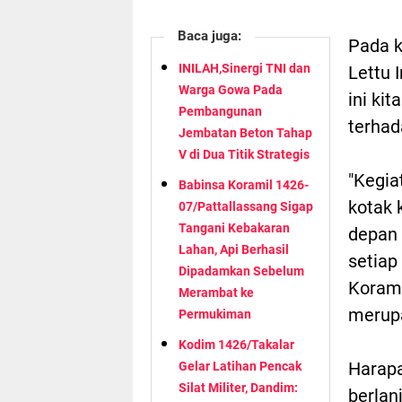
Baca juga:
Pada k
INILAH,Sinergi TNI dan
Lettu 
Warga Gowa Pada
ini ki
Pembangunan
terhad
Jembatan Beton Tahap
V di Dua Titik Strategis
"Kegia
Babinsa Koramil 1426-
kotak 
07/Pattallassang Sigap
Tangani Kebakaran
depan 
Lahan, Api Berhasil
setiap 
Dipadamkan Sebelum
Korami
Merambat ke
merupa
Permukiman
Kodim 1426/Takalar
Harapa
Gelar Latihan Pencak
Silat Militer, Dandim:
berlan