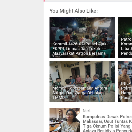
You Might Also Like:
Patro
Koramil 1426-02/Polsel Ajak
Koram
FKPPI, Linmas Dan Tokoh
Libat
Masyarakat Patroli Bersama
Pend
INILA
Momen Kebersamaan Antara
Polre
Satgas Dan Warga Di Lokasi
Harga
TMMD
Pasar
Next
Kompolnas Desak Polre
Makassar, Usut Tuntas 
Tiga Oknum Polisi Yang
Aniaya Residivis Pencuri