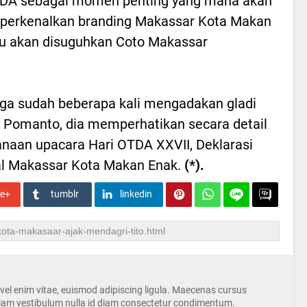
DA sebagai momen penting yang mana akan
perkenalkan branding Makassar Kota Makan
mu akan disuguhkan Coto Makassar
uga sudah beberapa kali mengadakan gladi
y Pomanto, dia memperhatikan secara detail
naan upacara Hari OTDA XXVII, Deklarasi
val Makassar Kota Makan Enak.
(*).
le+
tumblr
linkedin
s vel enim vitae, euismod adipiscing ligula. Maecenas cursus
iam vestibulum nulla id diam consectetur condimentum.