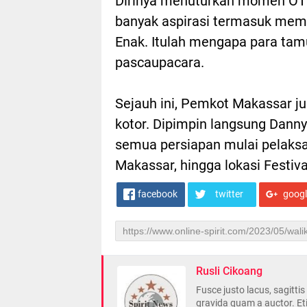
Dirinya menuturkan momen OT
banyak aspirasi termasuk mem
Enak. Itulah mengapa para ta
pascaupacara.
Sejauh ini, Pemkot Makassar j
kotor. Dipimpin langsung Dann
semua persiapan mulai pelaksa
Makassar, hingga lokasi Festi
facebook
twitter
goog
Rusli Cikoang
Fusce justo lacus, sagitti
gravida quam a auctor. Et