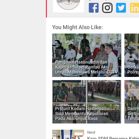
You Might Also Like:
Pangdam Hasanuddin dan
Kapolda Sulsel Pantau Aksi
Berk
Unras Mahasiswa Melalui CCTV
Polre
Prajurit Kodam Hasanuddin
Danre
Siap Membantu Kepolisian
Serti
Pada Aksi Unjuk Rasa
Terit
Next
Karo SDM Bersama Kabi