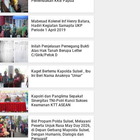
Penembakan KKB Papua
Mabesad Kolenel Inf Henry Batara,
Hadiri Kegiatan Samapta UKP
Periode 1 April 2019
Inilah Penjelasan Pemegang Bukti
Alas Hak Tanah Berupa Letter
C/Girik/Petok D
Kaget Bertemu Kapolda Sulsel , Ibu
Ini Beri Nama Anaknya "Umar"
Kapolri dan Panglima Sepakat
Sinergitas TNI-Polri Kunci Sukses
Keamanan KTT ASEAN
Bid Propam Polda Sulsel, Melayani
Peserta Unjuk Rasa May Day 2026,
di Depan Gerbang Mapolda Sulsel,
Dengan Humanis, Dialogis dan
Persuasif