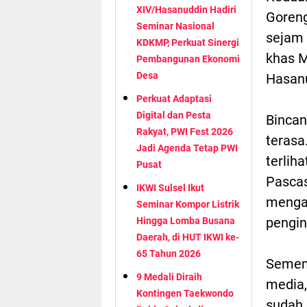
XIV/Hasanuddin Hadiri
Goreng
Seminar Nasional
sejam 
KDKMP, Perkuat Sinergi
khas M
Pembangunan Ekonomi
Desa
Hasanu
Perkuat Adaptasi
Digital dan Pesta
Bincan
Rakyat, PWI Fest 2026
terasa
Jadi Agenda Tetap PWI
terlih
Pusat
Pascas
IKWI Sulsel Ikut
mengan
Seminar Kompor Listrik
pengin
Hingga Lomba Busana
Daerah, di HUT IKWI ke-
65 Tahun 2026
Semen
9 Medali Diraih
media,
Kontingen Taekwondo
sudah 