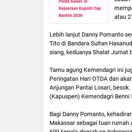
Polda Sulsel, di
memper
Kejuaraan Kapolri Cup
Banten 2026
atau 2
Lebih lanjut Danny Pomanto s
Tito di Bandara Sultan Hasanu
siang, keduanya Shalat Jumat 
Tamu agung Kemendagri ini jug
Peringatan Hari OTDA dan aka
Anjungan Pantai Losari, besok
(Kapuspen) Kemendagri Benni Irw
Bagi Danny Pomanto, kehadira
Makassar sebagai tuan rumah ag
600 kepala daerah se-Indonesia 