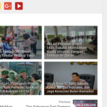
INILAH Personel Kodim
1426/Takalar, Manfaatkan
ah Ramadhan Polwan
Waktu Istirahat, Dengan
s Takalar Berbagi Takjil
Tadarus Al- Quran
m 141/Toddopuli, Pimpin
Unjuk Rasa 11 April, Kapolri:
jab Kasi Personel dan Kasi
Kawal Dengan Humanis, dan
orial Kasrem 141/Tp
Jaga Kesucian Bulan Ramadan
Previous
ddokkes
Tim Gabungan Dari Dampus