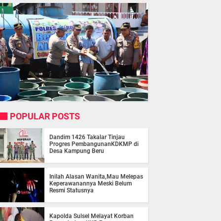
POPULAR POSTS
Dandim 1426 Takalar Tinjau
Progres PembangunanKDKMP di
Desa Kampung Beru
Inilah Alasan Wanita,Mau Melepas
Keperawanannya Meski Belum
Resmi Statusnya
Kapolda Sulsel Melayat Korban