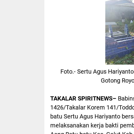
Foto.- Sertu Agus Hariyant
Gotong Roy
TAKALAR SPIRITNEWS–
Babin
1426/Takalar Korem 141/Toddo
batu Sertu Agus Hariyanto be
melaksanakan kerja bakti pemb