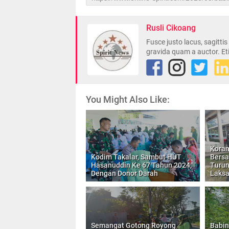
Rusli Cikoang
Fusce justo lacus, sagitti
gravida quam a auctor. Et
You Might Also Like:
Koram
Kodim Takalar, Sambut HUT
Bersa
Hasanuddin Ke 67 Tahun 2024,
Turun
Dengan Donor Darah
Laksa
Semangat Gotong Royong
Babin