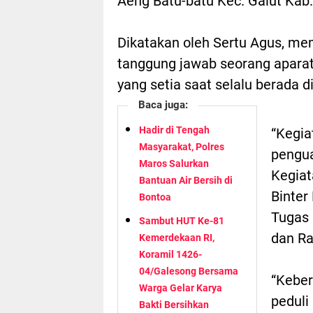
Aeng Batu-batu Kec. Galut Kab.
Dikatakan oleh Sertu Agus, me
tanggung jawab seorang aparat 
yang setia saat selalu berada d
Baca juga:
Hadir di Tengah
“Kegia
Masyarakat, Polres
pengua
Maros Salurkan
Kegiat
Bantuan Air Bersih di
Binter
Bontoa
Tugas
Sambut HUT Ke-81
dan Ra
Kemerdekaan RI,
Koramil 1426-
04/Galesong Bersama
“Kebe
Warga Gelar Karya
peduli
Bakti Bersihkan