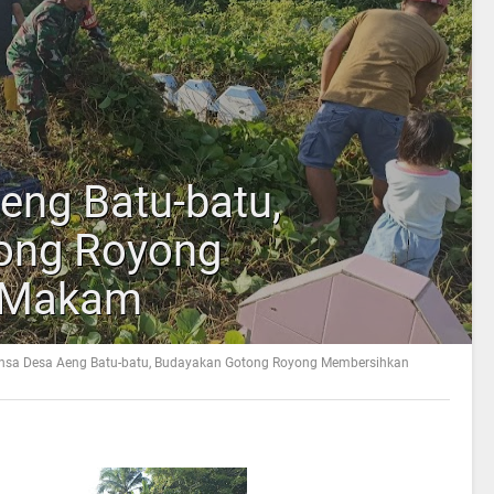
eng Batu-batu,
ong Royong
 Makam
nsa Desa Aeng Batu-batu, Budayakan Gotong Royong Membersihkan