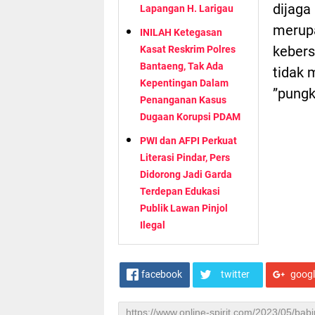
dijaga
Lapangan H. Larigau
merupa
INILAH Ketegasan
kebers
Kasat Reskrim Polres
Bantaeng, Tak Ada
tidak 
Kepentingan Dalam
”pung
Penanganan Kasus
Dugaan Korupsi PDAM
PWI dan AFPI Perkuat
Literasi Pindar, Pers
Didorong Jadi Garda
Terdepan Edukasi
Publik Lawan Pinjol
Ilegal
facebook
twitter
goog