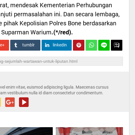
rat, mendesak Kementerian Perhubungan
njuti permasalahan ini. Dan secara lembaga,
e pihak Kepolisian Polres Bone berdasarkan
ata Suparman Warium
.(*/red).
le+
tumblr
linkedin
s vel enim vitae, euismod adipiscing ligula. Maecenas cursus
iam vestibulum nulla id diam consectetur condimentum.