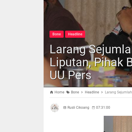
Bone
Headline
Larang Sejuml
Liputan, Pihak
UU Pers
Home
Bone
Headline
Larang Sejumlah
Rusli Cikoang
07:31:00