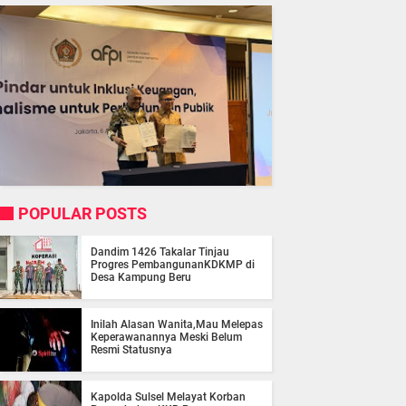
POPULAR POSTS
Dandim 1426 Takalar Tinjau
Progres PembangunanKDKMP di
Desa Kampung Beru
Inilah Alasan Wanita,Mau Melepas
Keperawanannya Meski Belum
Resmi Statusnya
Kapolda Sulsel Melayat Korban