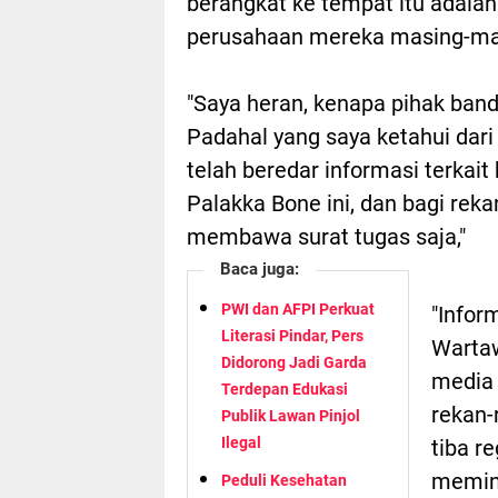
berangkat ke tempat itu adalah
perusahaan mereka masing-ma
"Saya heran, kenapa pihak band
Padahal yang saya ketahui da
telah beredar informasi terkai
Palakka Bone ini, dan bagi reka
membawa surat tugas saja,"
Baca juga:
PWI dan AFPI Perkuat
"Infor
Literasi Pindar, Pers
Wartaw
Didorong Jadi Garda
media 
Terdepan Edukasi
rekan-
Publik Lawan Pinjol
Ilegal
tiba r
memint
Peduli Kesehatan