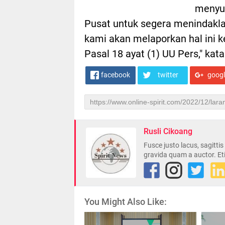
menyu
Pusat untuk segera menindakla
kami akan melaporkan hal ini k
Pasal 18 ayat (1) UU Pers," k
facebook
twitter
goog
Rusli Cikoang
Fusce justo lacus, sagitti
gravida quam a auctor. Et
You Might Also Like: