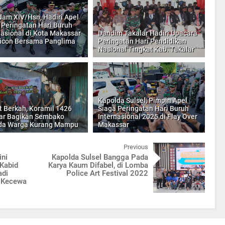
am XIV/Hsn, Hadiri Apel
 Peringatan Hari Buruh
nasional di Kota Makassar
Dandim Takalar Hadiri Upacara
icon Bersama Panglima
Peringatan Hari Pendidikan
Nasional Tingkat Kab. Takalar
Kapolda Sulsel, Pimpin Apel
 Berkah, Koramil 1426
Siaga Peringatan Hari Buruh
ar Bagikan Sembako
Internasional 2025 di Flay Over
da Warga Kurang Mampu
Makassar
Previous
ini
Kapolda Sulsel Bangga Pada
 Kabid
Karya Kaum Difabel, di Lomba
adi
Police Art Festival 2022
u Kecewa