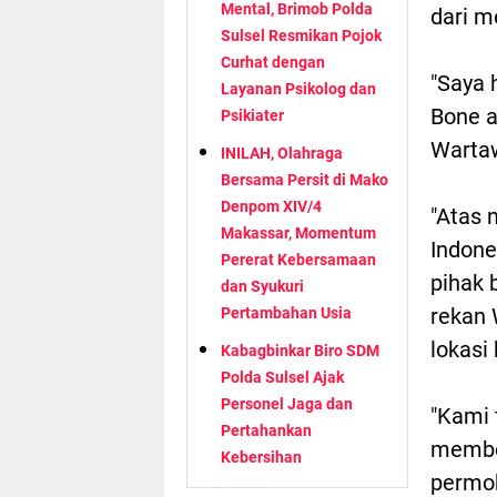
Mental, Brimob Polda
dari m
Sulsel Resmikan Pojok
Curhat dengan
"Saya 
Layanan Psikolog dan
Bone a
Psikiater
Wartaw
INILAH, Olahraga
Bersama Persit di Mako
Denpom XIV/4
"Atas
Makassar, Momentum
Indone
Pererat Kebersamaan
pihak 
dan Syukuri
rekan 
Pertambahan Usia
lokasi
Kabagbinkar Biro SDM
Polda Sulsel Ajak
Personel Jaga dan
"Kami 
Pertahankan
member
Kebersihan
permoh