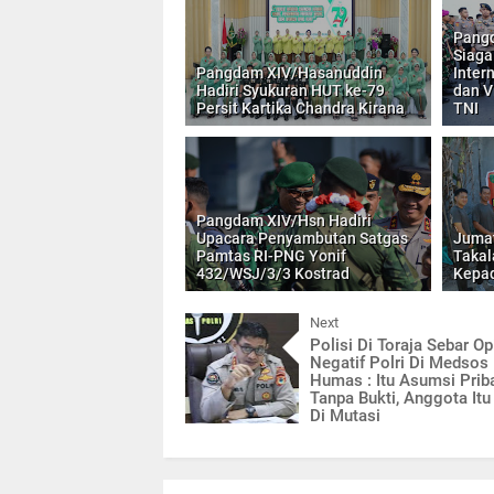
Pangd
Siaga
Pangdam XIV/Hasanuddin
Inter
Hadiri Syukuran HUT ke-79
dan V
Persit Kartika Chandra Kirana
TNI
Pangdam XIV/Hsn Hadiri
Upacara Penyambutan Satgas
Jumat
Pamtas RI-PNG Yonif
Takal
432/WSJ/3/3 Kostrad
Kepa
Next
Polisi Di Toraja Sebar Op
Negatif Polri Di Medsos
Humas : Itu Asumsi Prib
Tanpa Bukti, Anggota It
Di Mutasi