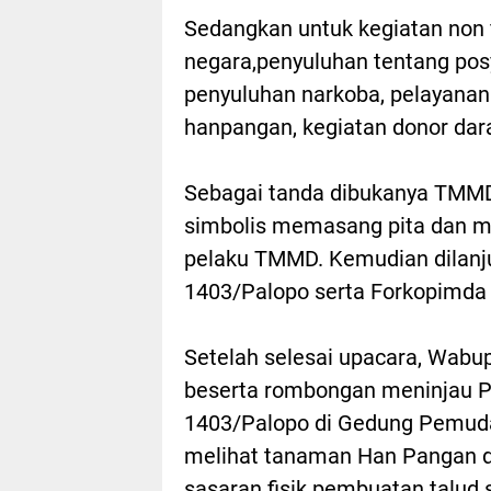
Sedangkan untuk kegiatan non f
negara,penyuluhan tentang pos
penyuluhan narkoba, pelayana
hanpangan, kegiatan donor da
Sebagai tanda dibukanya TMMD
simbolis memasang pita dan me
pelaku TMMD. Kemudian dilanj
1403/Palopo serta Forkopimda
Setelah selesai upacara, Wab
beserta rombongan meninjau 
1403/Palopo di Gedung Pemuda
melihat tanaman Han Pangan 
sasaran fisik pembuatan talud 