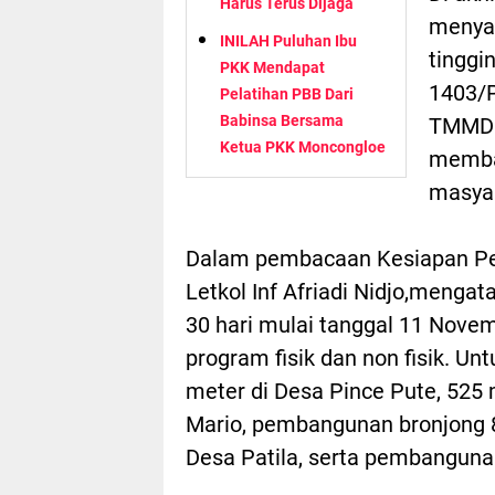
Harus Terus Dijaga
menyam
INILAH Puluhan Ibu
tingg
PKK Mendapat
1403/
Pelatihan PBB Dari
Babinsa Bersama
TMMD 
Ketua PKK Moncongloe
memba
masyar
Dalam pembacaan Kesiapan P
Letkol Inf Afriadi Nidjo,men
30 hari mulai tanggal 11 Nove
program fisik dan non fisik. Un
meter di Desa Pince Pute, 525
Mario, pembangunan bronjong 8
Desa Patila, serta pembanguna