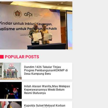
POPULAR POSTS
Dandim 1426 Takalar Tinjau
Progres PembangunanKDKMP di
Desa Kampung Beru
Inilah Alasan Wanita,Mau Melepas
Keperawanannya Meski Belum
Resmi Statusnya
Kapolda Sulsel Melayat Korban