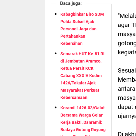
Baca juga:
Kabagbinkar Biro SDM
"Melal
Polda Sulsel Ajak
agar 
Personel Jaga dan
masyar
Pertahankan
gotong
Kebersihan
kegiat
Semarak HUT Ke-81 RI
di Jembatan Aramco,
Ketua Persit KCK
Sesuai
Cabang XXXIV Kodim
Memban
1426/Takalar Ajak
antara
Masyarakat Perkuat
masyar
Kebersamaan
dapat 
Koramil 1426-03/Galut
ujarny
Bersama Warga Gelar
Kerja Bakti, Danramil:
Budaya Gotong Royong
Di akh