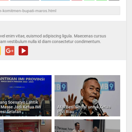
s vel enim vitae, euismod adipiscing ligula. Maecenas cursus
iam vestibulum nulla id diam consectetur condimentum.
ng Soesatyo Lantik
 Masse Jadi Ketua IMI
Atal Beri 'Sinyal' untuk Ketua
esi Selatan
PWI Riau