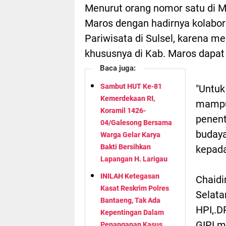
Menurut orang nomor satu di M
Maros dengan hadirnya kolabora
Pariwisata di Sulsel, karena m
khususnya di Kab. Maros dapa
Baca juga:
Sambut HUT Ke-81
"Untuk
Kemerdekaan RI,
mampu 
Koramil 1426-
penent
04/Galesong Bersama
budaya
Warga Gelar Karya
Bakti Bersihkan
kepada
Lapangan H. Larigau
INILAH Ketegasan
Chaidi
Kasat Reskrim Polres
Selata
Bantaeng, Tak Ada
HPI,.
Kepentingan Dalam
GIPI m
Penanganan Kasus