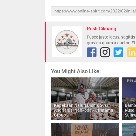
Rusli Cikoang
Fusce justo lacus, sagitti
gravida quam a auctor. Et
You Might Also Like:
Kepekaan Naluri Bisnis Susi
Bamba
Andrianis, Nahkoda Putratama
Rusdi
Group
Sulaw