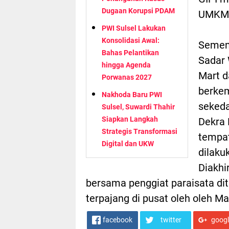
Dugaan Korupsi PDAM
UMKM 
PWI Sulsel Lakukan
Konsolidasi Awal:
Sement
Bahas Pelantikan
Sadar 
hingga Agenda
Mart d
Porwanas 2027
berkem
Nakhoda Baru PWI
sekeda
Sulsel, Suwardi Thahir
Siapkan Langkah
Dekra 
Strategis Transformasi
tempat
Digital dan UKW
dilaku
Diakhi
bersama penggiat paraisata di
terpajang di pusat oleh oleh M
facebook
twitter
goog