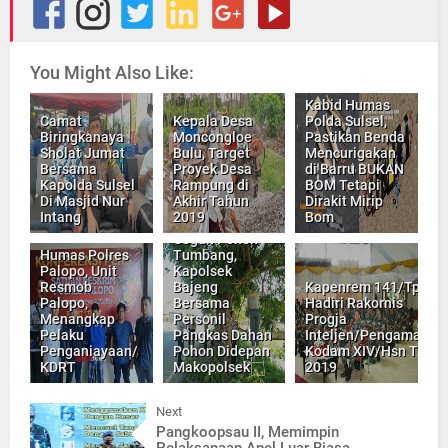
You Might Also Like:
Kabid Humas
Camat
Kepala Desa
Polda Sulsel,
Biringkanaya
Moncongloe
Pastikan Benda
Sholat Jumat
Bulu, Target
Mencurigakan
Bersama
Proyek Desa
di Barru BUKAN
Kapolda Sulsel
Rampung di
BOM Tetapi
Di Masjid Nur
Akhir Tahun
Dirakit Mirip
Intang
2019
Bom
Cegah Pohon
Humas Polres
Tumbang,
Palopo, Unit
Kapolsek
Resmob
Bajeng
Kapenrem 141/Tp,
Palopo,
Bersama
Hadiri Rakornis
Menangkap
Personil
Progja
Pelaku
Pangkas Dahan
Inteljen/Pengamanan
Penganiayaan/
Pohon Didepan
Kodam XIV/Hsn TA
KDRT
Makopolsek
2019
Next
Pangkoopsau II, Memimpin
Pelaksanaan Apel Luar Biasa