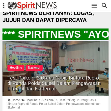
-->
SPIRITNEWS BERITANYA: LUGAS,
JUJUR DAN DAPAT DIPERCAYA
** SPIRITNEWS "AYO
Headline
Nasional
Test Psikolgi 2 Orang Casis Bintara Repro
di Panda Polda Sulsel Dalam Pengawasan
Internal dan Eksternal
Home
Headline
Nasional
Test Psikolgi 2 Orang Casis
Bintara Repro di Panda Polda Sulsel Dalam Pengawasan Internal dan
Eksternal