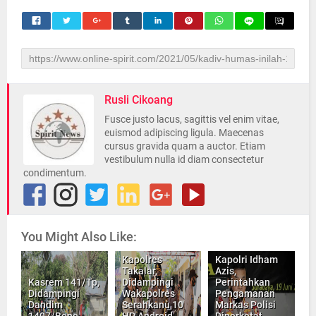
Rusli Cikoang
Fusce justo lacus, sagittis vel enim vitae,
euismod adipiscing ligula. Maecenas
cursus gravida quam a auctor. Etiam
vestibulum nulla id diam consectetur
condimentum.
You Might Also Like:
Kapolres
Kapolri Idham
Takalar,
Azis,
Kasrem 141/Tp,
Didampingi
Perintahkan
Didampingi
Wakapolres
Pengamanan
Dandim
Serahkanù 10
Markas Polisi
1407/Bone,
HP Android
Diperketat