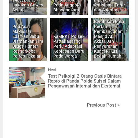
Lakukan Gowes
Pada Anggota
Antisipasi Teror
Sehat
Bhayangkara
dan Sabotase
Pangdam
XIV/Hsn
Peletakan Batu
Pria Asal
Pertama
Makassar
Pembangunan
Edarkan Sabu
Ka SPKT Polsek
Masjid AL
Diamankan Tim
Pattallassang,
Akbar Dan
Drugs Hunter
Perlu Adaptasi
Penyerehan
Resnarkoba
Kebiasaan Baru
Kunci RTLH
Polres Takalar
Pada Warga
Bedah Rumah
Next
Test Psikolgi 2 Orang Casis Bintara
Repro di Panda Polda Sulsel Dalam
Pengawasan Internal dan Eksternal
Previous Post »