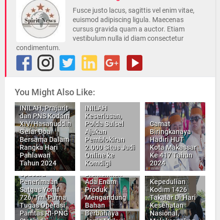
Fusce justo lacus, sagittis vel enim vitae,
euismod adipiscing ligula. Maecenas
cursus gravida quam a auctor. Etiam
vestibulum nulla id diam consectetur
condimentum.
You Might Also Like:
INILAH, Prajurit
INILAH
dan PNS Kodam
Keseriusan,
Konferensi
XIV/Hasanuddin
Polda Sulsel
Camat
Pers, Kapolda
Gelar Doa
Ajukan
Biringkanaya
Sulsel Bersama
Bersama Dalam
Pemblokiran
Hadiri HUT
Kepala BPOM
Rangka Hari
2.000 Situs Judi
Kota Makassar
Kasdam
Dan Dinas
Pahlawan
Online ke
Ke 417 Tahun
XIV/Hsn
Kesehatan
Tahun 2024
Komdigi
2024
Memimpin
Sulsel,
Upacara
Diumumkan
Penerimaan
Ada Enam
Kepedulian
Satgas Yonif
Produk
Kodim 1426
726/Tml Purna
Mengandung
Takalar Di Hari
Tugas Operasi
Bahan
Kesehatan
Pamtas RI-PNG
Berbahaya
Nasional,