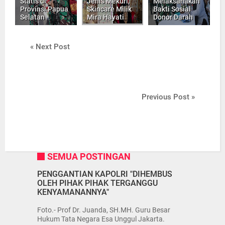
Statis di
Jenis Mekuri,
Melaksanakan
Provinsi Papua
Skincare Milik
Bakti Sosial
Selatan
Mira Hayati
Donor Darah
« Next Post
Previous Post »
SEMUA POSTINGAN
PENGGANTIAN KAPOLRI "DIHEMBUS
OLEH PIHAK PIHAK TERGANGGU
KENYAMANANNYA"
Foto.- Prof Dr. Juanda, SH.MH. Guru Besar
Hukum Tata Negara Esa Unggul Jakarta.