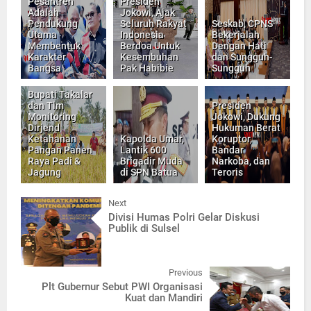
Pesantren
Presiden
Adalah
Jokowi, Ajak
Pendukung
Seluruh Rakyat
Seskab, CPNS
Utama
Indonesia
Bekerjalah
Membentuk
Berdoa Untuk
Dengan Hati
Karakter
Kesembuhan
dan Sungguh-
Bangsa
Pak Habibie
Sungguh
Bupati Takalar
dan Tim
Presiden
Monitoring
Jokowi, Dukung
Dirjend
Hukuman Berat
Ketahanan
Kapolda Umar,
Koruptor,
Pangan Panen
Lantik 600
Bandar
Raya Padi &
Brigadir Muda
Narkoba, dan
Jagung
di SPN Batua
Teroris
Next
Divisi Humas Polri Gelar Diskusi
Publik di Sulsel
Previous
Plt Gubernur Sebut PWI Organisasi
Kuat dan Mandiri