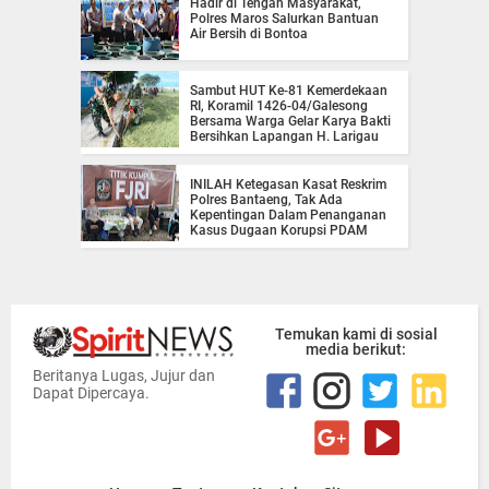
Hadir di Tengah Masyarakat,
Polres Maros Salurkan Bantuan
Air Bersih di Bontoa
Sambut HUT Ke-81 Kemerdekaan
RI, Koramil 1426-04/Galesong
Bersama Warga Gelar Karya Bakti
Bersihkan Lapangan H. Larigau
INILAH Ketegasan Kasat Reskrim
Polres Bantaeng, Tak Ada
Kepentingan Dalam Penanganan
Kasus Dugaan Korupsi PDAM
Temukan kami di sosial
media berikut:
Beritanya Lugas, Jujur dan
Dapat Dipercaya.