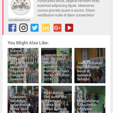
Fusce justo lacus, sagittis vel enim vitae,
euismod adipiscing ligula. Maecenas
cursus gravida quam a auctor. Etiam
vestibulum nulla id diam consectetur
condimentum.
You Might Also Like:
Kolonel Inf
Suwarno,
Jajaran Korem
Personel
141/Tp, Gelar
Satgas Segera
Upacara
Jokowi Katakan
Menguasai
Bendera
Ingin Menang
Tugas dan
Peringatan Hari
Besar di
Tanggung
Ibu Ke 90 Tahun
Sulawesi
Jawabnya
2018
Selatan
Wakil Ketua
Cawapres
PWI Sulsel Bid
Sandiaga,
Organisasi,
Mappaturung,
Safari Politik
Lantik dan
S.Sos,Peduli
Minta Tarif
Ambil Sumpah
Terhadap
Dasar Listrik
Pengurus PWI
Warga Miskin di