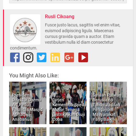
Rusli Cikoang
Fusce justo lacus, sagittis vel enim vitae,
euismod adipiscing ligula. Maecenas
cursus gravida quam a auctor. Etiam
vestibulum nulla id diam consectetur
condimentum.
You Might Also Like:
Presiden
Satuan Polwan
Direktur Darma
Dirjen
Berusia 68
Art,Peduli
Kemenhub,Speda
Tahun,Jadilah
Fasilitas Masjid
Motor Tenaga
Pengayom
At-Taqwa
Listrik Akan Diuji
Masyarakat
Anabanua
Coba
Yang Baik