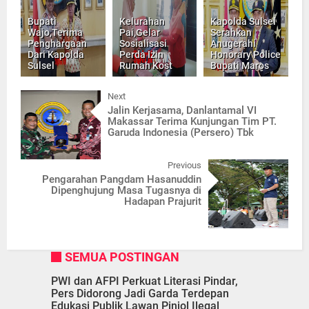
Bupati
Kelurahan
Kapolda Sulsel
Wajo,Terima
Pai,Gelar
Serahkan
Penghargaan
Sosialisasi
Anugerahi
Dari Kapolda
Perda Izin
Honorary Police
Sulsel
Rumah Kost
Bupati Maros
Next
Jalin Kerjasama, Danlantamal VI
Makassar Terima Kunjungan Tim PT.
Garuda Indonesia (Persero) Tbk
Previous
Pengarahan Pangdam Hasanuddin
Dipenghujung Masa Tugasnya di
Hadapan Prajurit
SEMUA POSTINGAN
PWI dan AFPI Perkuat Literasi Pindar,
Pers Didorong Jadi Garda Terdepan
Edukasi Publik Lawan Pinjol Ilegal