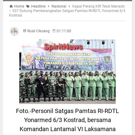
Home
Headline
Nasional
Kapal Perang KRI Teluk Manado
– 537 Dukung Pemberangkatan Satgas Pamtas RI-RDTL Yonarmed 6/3
Kostrad
Rusli Cikoang
01:11:00
Foto.-Personil Satgas Pamtas RI-RDTL
Yonarmed 6/3 Kostrad, bersama
Komandan Lantamal VI Laksamana