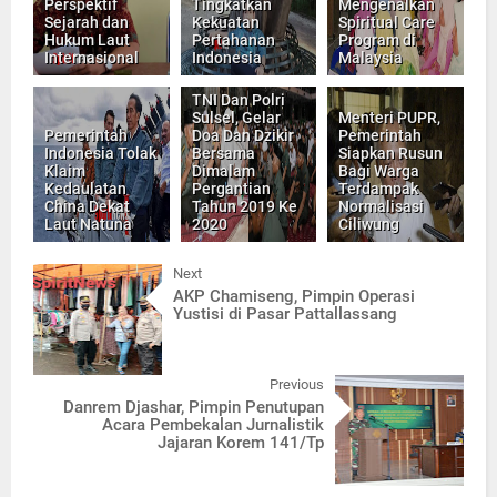
Perspektif
Tingkatkan
Mengenalkan
Sejarah dan
Kekuatan
Spiritual Care
Hukum Laut
Pertahanan
Program di
Internasional
Indonesia
Malaysia
TNI Dan Polri
Sulsel, Gelar
Menteri PUPR,
Pemerintah
Doa Dan Dzikir
Pemerintah
Indonesia Tolak
Bersama
Siapkan Rusun
Klaim
Dimalam
Bagi Warga
Kedaulatan
Pergantian
Terdampak
China Dekat
Tahun 2019 Ke
Normalisasi
Laut Natuna
2020
Ciliwung
Next
AKP Chamiseng, Pimpin Operasi
Yustisi di Pasar Pattallassang
Previous
Danrem Djashar, Pimpin Penutupan
Acara Pembekalan Jurnalistik
Jajaran Korem 141/Tp