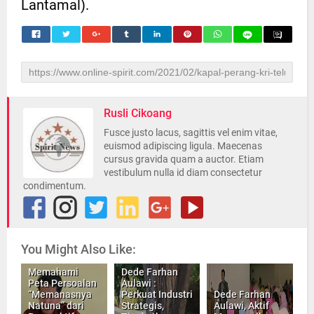
Lantamal).
Rusli Cikoang
Fusce justo lacus, sagittis vel enim vitae,
euismod adipiscing ligula. Maecenas
cursus gravida quam a auctor. Etiam
vestibulum nulla id diam consectetur
condimentum.
You Might Also Like:
Memahami
Dede Farhan
Peta Persoalan
Aulawi :
“Memanasnya
Perkuat Industri
Dede Farhan
Natuna” dari
Strategis,
Aulawi, Aktif