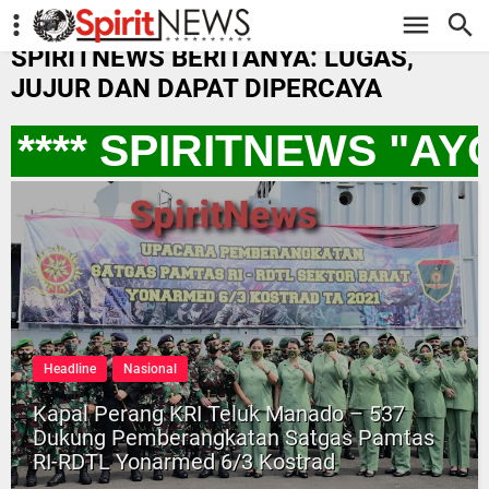
-->
SPIRITNEWS BERITANYA: LUGAS,
JUJUR DAN DAPAT DIPERCAYA
*** SPIRITNEWS "AY
Headline
Nasional
Kapal Perang KRI Teluk Manado – 537
Dukung Pemberangkatan Satgas Pamtas
RI-RDTL Yonarmed 6/3 Kostrad