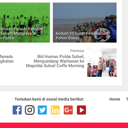
olri dan Pelajar Pangkep
 Tanam Mangrove di
Kodam VII Gelar Penanaman
ir Pantai
Pohon Bakau
Previous
 Manado
Bid Humas Polda Sulsel,
gkatan
Mengundang Wartawan ke
Mapolda Sulsel Coffe Morning
Temukan kami di sosial media berikut:
Home