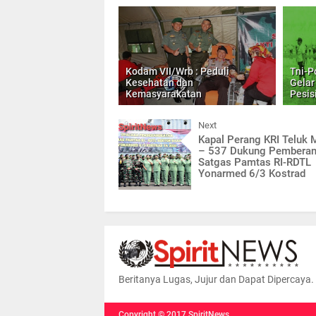
Kodam VII/Wrb : Peduli
Tni-P
Kesehatan dan
Gelar
Kemasyarakatan
Pesis
Next
Kapal Perang KRI Teluk
– 537 Dukung Pemberan
Satgas Pamtas RI-RDTL
Yonarmed 6/3 Kostrad
Beritanya Lugas, Jujur dan Dapat Dipercaya.
Copyright ©
2017
SpiritNews