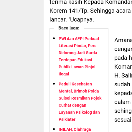
terima kasih Kepada Komandan
Korem 141/Tp. Sehingga acara p
lancar. "Ucapnya.
Baca juga:
PWI dan AFPI Perkuat
Amanat
Literasi Pindar, Pers
dengan
Didorong Jadi Garda
pada h
Terdepan Edukasi
Komand
Publik Lawan Pinjol
Ilegal
H. Sal
sudah 
Peduli Kesehatan
Mental, Brimob Polda
kepad
Sulsel Resmikan Pojok
dalam 
Curhat dengan
sehing
Layanan Psikolog dan
sesuai
Psikiater
INILAH, Olahraga