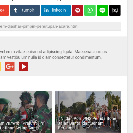
le+
tumblr
linkedin
s vel enim vitae, euismod adipiscing ligula. Maecenas cursus
iam vestibulum nulla id diam consectetur condimentum.
TNI dan Polri,PNS Pemda Bone
m VII/Wrb : Prajurit TNI
Jalan Santai dan Senam
 Latihan Setiap Saat
Bersama