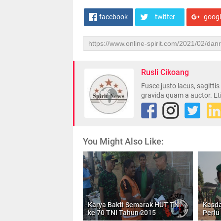
facebook
twitter
goog
Rusli Cikoang
Fusce justo lacus, sagitti
gravida quam a auctor. Et
You Might Also Like:
Karya Bakti Semarak HUT TNI
Kasda
ke 70 TNI Tahun 2015
Perlu