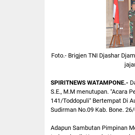
Foto.- Brigjen TNI Djashar Dja
jaj
SPIRITNEWS WATAMPONE.-
Da
S.E., M.M menutupan. "Acara P
141/Toddopuli" Bertempat Di A
Sudirman No.09 Kab. Bone. 26/
Adapun Sambutan Pimpinan Me