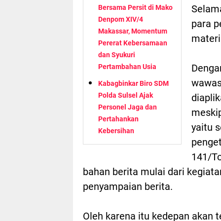
Selama
Bersama Persit di Mako
Denpom XIV/4
para p
Makassar, Momentum
materi
Pererat Kebersamaan
dan Syukuri
Dengan
Pertambahan Usia
wawasa
Kabagbinkar Biro SDM
Polda Sulsel Ajak
diapli
Personel Jaga dan
meskip
Pertahankan
yaitu 
Kebersihan
penge
141/T
bahan berita mulai dari kegiat
penyampaian berita.
Oleh karena itu kedepan akan 