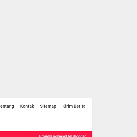
Tentang
Kontak
Sitemap
Kirim Berita
Proudly powered
by Blogger