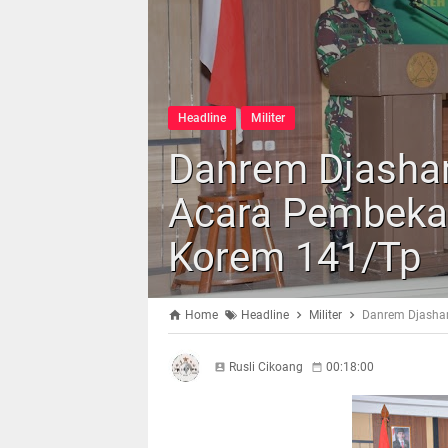
Headline
Militer
Danrem Djashar
Acara Pembekal
Korem 141/Tp
Home
Headline
Militer
Danrem Djashar
Rusli Cikoang
00:18:00