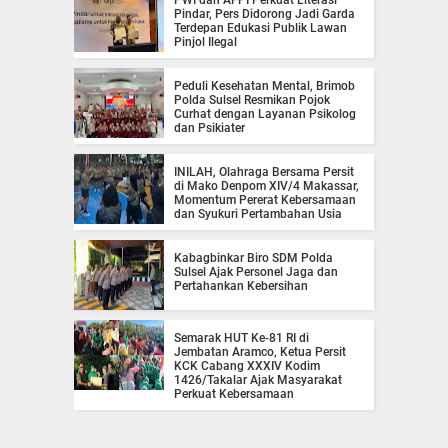
PWI dan AFPI Perkuat Literasi
Pindar, Pers Didorong Jadi Garda
Terdepan Edukasi Publik Lawan
Pinjol Ilegal
Peduli Kesehatan Mental, Brimob
Polda Sulsel Resmikan Pojok
Curhat dengan Layanan Psikolog
dan Psikiater
INILAH, Olahraga Bersama Persit
di Mako Denpom XIV/4 Makassar,
Momentum Pererat Kebersamaan
dan Syukuri Pertambahan Usia
Kabagbinkar Biro SDM Polda
Sulsel Ajak Personel Jaga dan
Pertahankan Kebersihan
Semarak HUT Ke-81 RI di
Jembatan Aramco, Ketua Persit
KCK Cabang XXXIV Kodim
1426/Takalar Ajak Masyarakat
Perkuat Kebersamaan