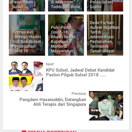
Pendidikan
di Makorem
Polda Sulsel
Sulsel
Toddopuli Bone
Gratis
Dede Farhan
Polri Peduli
Aulawi Ingatkan
Binmas Kel
Covid-19,
Tertib
Canrego, Hadiri
Bhakti Sosial
Administrasi
Giat Sosialisasi
Kapolsek
Pertanahan,
Pencegahan
Marbo di
Termasuk
Covid 19
Masyarakat
Tanah Ulayat
Next
KPU Sulsel, Jadwal Debat Kandidat
Paslon Pilgub Sulsel 2018 .....
Previous
Pangdam Hasanuddin, Datangkan
Ahli Terapis dari Singapura