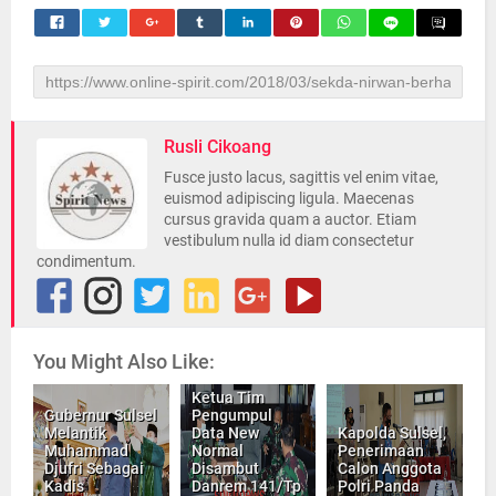
Rusli Cikoang
Fusce justo lacus, sagittis vel enim vitae,
euismod adipiscing ligula. Maecenas
cursus gravida quam a auctor. Etiam
vestibulum nulla id diam consectetur
condimentum.
You Might Also Like:
Ketua Tim
Gubernur Sulsel
Pengumpul
Melantik
Data New
Kapolda Sulsel,
Muhammad
Normal
Penerimaan
Djufri Sebagai
Disambut
Calon Anggota
Kadis
Danrem 141/Tp
Polri Panda