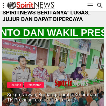
-->
SPIRITNEWS BERITANYA: LUGAS,
JUJUR DAN DAPAT DIPERCAYA
NTO DAN WAKIL PRESI
Headline
Pemerintah
Sekda Nirwan, Berharap Lomba Kelurahan
TK Provinsi Takalar Jadi Terbaik