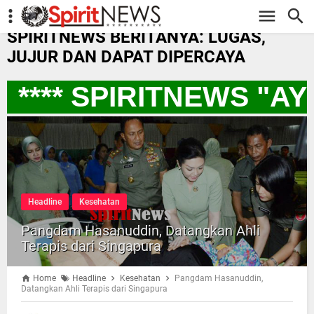
-->
SPIRITNEWS BERITANYA: LUGAS,
JUJUR DAN DAPAT DIPERCAYA
**** SPIRITNEWS "A
Headline
Kesehatan
Pangdam Hasanuddin, Datangkan Ahli
Terapis dari Singapura
Home
Headline
Kesehatan
Pangdam Hasanuddin,
Datangkan Ahli Terapis dari Singapura