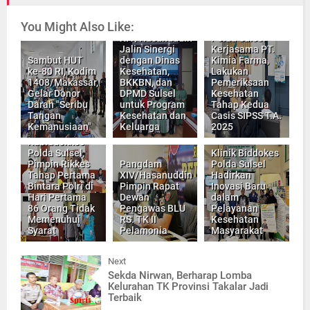
You Might Also Like:
Persit KCK PD
Biddokkes
XIV/Hasanuddin
Polda Sulsel
Jalin Sinergi
Kerjasama PT.
Sambut HUT
dengan Dinas
Kimia Farma,
ke-80 RI, Kodim
Kesehatan,
Lakukan
1408/Makassar,
BKKBN, dan
Pemeriksaan
Gelar Donor
DPMD Sulsel
Kesehatan
Darah "Seribu
untuk Program
Tahap Kedua
Tangan
Kesehatan dan
Casis SIPSS T.A.
Kemanusiaan"
Keluarga
2025
Kabiddokkes
Polda Sulsel,
Klinik Biddokes
Pimpin Rikkes
Pangdam
Polda Sulsel
Tahap Pertama
XIV/Hasanuddin
Hadirkan
Bintara Polri di
Pimpin Rapat
Inovasi Baru
Hari Pertama
Dewan
dalam
86 Orang Tidak
Pengawas BLU
Pelayanan
Memenuhui
RS. TK II
Kesehatan
Syarat
Pelamonia
Masyarakat
Next
Sekda Nirwan, Berharap Lomba
Kelurahan TK Provinsi Takalar Jadi
Terbaik