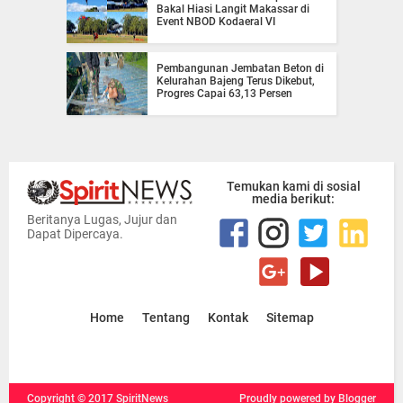
Bakal Hiasi Langit Makassar di
Event NBOD Kodaeral VI
Pembangunan Jembatan Beton di
Kelurahan Bajeng Terus Dikebut,
Progres Capai 63,13 Persen
Temukan kami di sosial
media berikut:
Beritanya Lugas, Jujur dan
Dapat Dipercaya.
Home
Tentang
Kontak
Sitemap
Copyright ©
2017
SpiritNews
Proudly powered
by Blogger