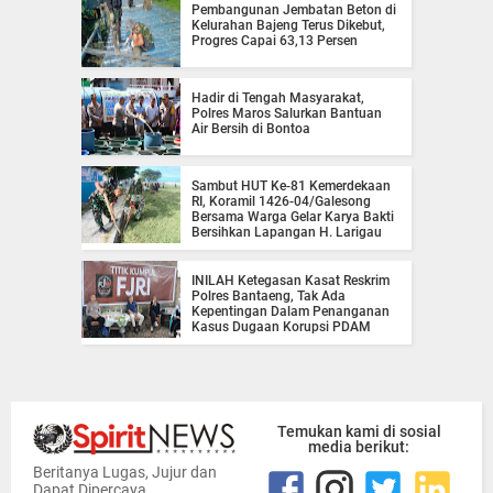
Pembangunan Jembatan Beton di
Kelurahan Bajeng Terus Dikebut,
Progres Capai 63,13 Persen
Hadir di Tengah Masyarakat,
Polres Maros Salurkan Bantuan
Air Bersih di Bontoa
Sambut HUT Ke-81 Kemerdekaan
RI, Koramil 1426-04/Galesong
Bersama Warga Gelar Karya Bakti
Bersihkan Lapangan H. Larigau
INILAH Ketegasan Kasat Reskrim
Polres Bantaeng, Tak Ada
Kepentingan Dalam Penanganan
Kasus Dugaan Korupsi PDAM
Temukan kami di sosial
media berikut:
Beritanya Lugas, Jujur dan
Dapat Dipercaya.