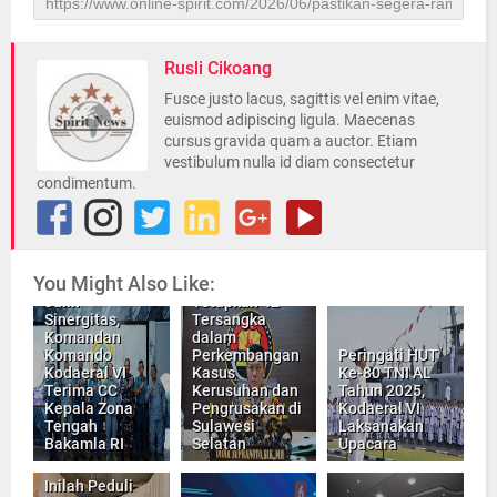
Rusli Cikoang
Fusce justo lacus, sagittis vel enim vitae,
euismod adipiscing ligula. Maecenas
cursus gravida quam a auctor. Etiam
vestibulum nulla id diam consectetur
condimentum.
You Might Also Like:
Polda Sulsel
Jalin
Tetapkan 42
Sinergitas,
Tersangka
Komandan
dalam
Komando
Perkembangan
Peringati HUT
Kodaeral VI
Kasus
Ke-80 TNI AL
Terima CC
Kerusuhan dan
Tahun 2025,
Kepala Zona
Pengrusakan di
Kodaeral VI
Tengah
Sulawesi
Laksanakan
Bakamla RI
Selatan
Upacara
Inilah Peduli