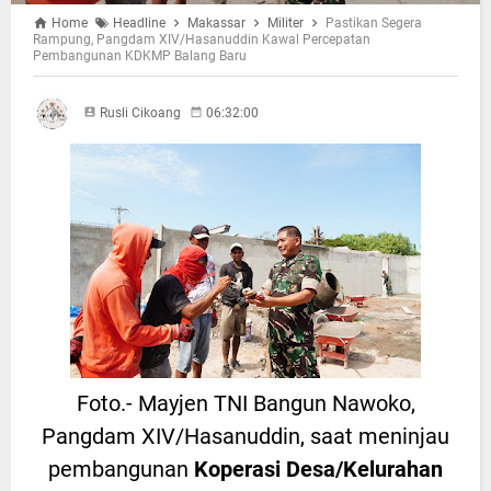
Home
Headline
Makassar
Militer
Pastikan Segera
Rampung, Pangdam XIV/Hasanuddin Kawal Percepatan
Pembangunan KDKMP Balang Baru
Rusli Cikoang
06:32:00
Foto.- Mayjen TNI Bangun Nawoko,
Pangdam XIV/Hasanuddin, saat meninjau
pembangunan
Koperasi Desa/Kelurahan