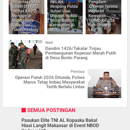
Ditlantas Polda
INILAH,
Pangdam
Sulsel Di HUT
Respons Polda
XIV/Hsn Terima
Lantas Ke 70,
Sulsel Usai
Paparan
Menggelar
Digugat Rp800
Kesiapan
Anjangsana
Miliar Buntut
TMMD Ke-126
Sasar Dua
Kerusuhan di
dan Strategi
Tokoh Penting
Makassar
LKJ
Next
Dandim 1426/Takalar Tinjau
Pembangunan Koperasi Merah Putih
di Desa Bonto Parang
Previous
Operasi Patuh 2026 Ditunda, Polres
Maros Tetap Imbau Masyarakat
Tertib Berlalu Lintas
SEMUA POSTINGAN
Pasukan Elite TNI AL Kopaska Bakal
Hiasi Langit Makassar di Event NBOD