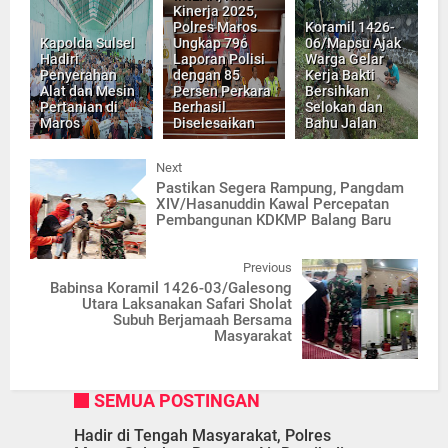
Kinerja 2025,
Polres Maros
Koramil 1426-
Kapolda Sulsel
Ungkap 796
06/Mapsu Ajak
Hadiri
Laporan Polisi
Warga Gelar
Penyerahan
dengan 85
Kerja Bakti
Alat dan Mesin
Persen Perkara
Bersihkan
Pertanian di
Berhasil
Selokan dan
Maros
Diselesaikan
Bahu Jalan
Next
Pastikan Segera Rampung, Pangdam
XIV/Hasanuddin Kawal Percepatan
Pembangunan KDKMP Balang Baru
Previous
Babinsa Koramil 1426-03/Galesong
Utara Laksanakan Safari Sholat
Subuh Berjamaah Bersama
Masyarakat
SEMUA POSTINGAN
Hadir di Tengah Masyarakat, Polres