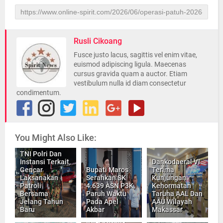
Rusli Cikoang
Fusce justo lacus, sagittis vel enim vitae,
euismod adipiscing ligula. Maecenas
cursus gravida quam a auctor. Etiam
vestibulum nulla id diam consectetur
condimentum.
You Might Also Like:
TNI Polri Dan
Instansi Terkait,
Dankodaeral VI
Gencar
Bupati Maros
Terima
Laksanakan
Serahkan SK
Kunjungan
Patroli
4.639 ÀSN P3K,
Kehormatan
Bersama
Paruh Waktu
Taruna AAL Dan
Jelang Tahun
Pada Apel
AAU Wilayah
Baru
Akbar
Makassar
INILAH, Rilis