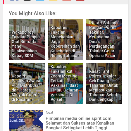
You Might Also Like:
INILAH Satgas
Kapolres
Pangan Polres
Wakapolres
Takalar,
Takalar,
Takalar Pimpin
Menekankan
Kerjasama
Giat Binrohtal
Jaga
Dinas
Yang
Kebersihan dan
Perdagangan
Dilaksanakan
Kesehatan di
Takalar Gelar
Kabag SDM
Ruang Tahanan
Operasi Pasar
Kapolres
Takalar Ikuti
Kasat Tahti
Kapolri
Zoom Meeting
Polres Takalar
Pastikan Awasi
Terkait
Cek Ruang
Alur Distribusi
Vaksinasi Saat
Tahanan, Untuk
dan Harga
Tinjau Gelaran
Memastikan
Minyak Goreng
Vaksinasi Di
Tahanan Sehat
di Pasaran
Polsel
Dan Lengkap
Next
Pimpinan media online.spirit.com
Selamat dan Sukses atas Kenaikan
Pangkat Setingkat Lebih Tinggi