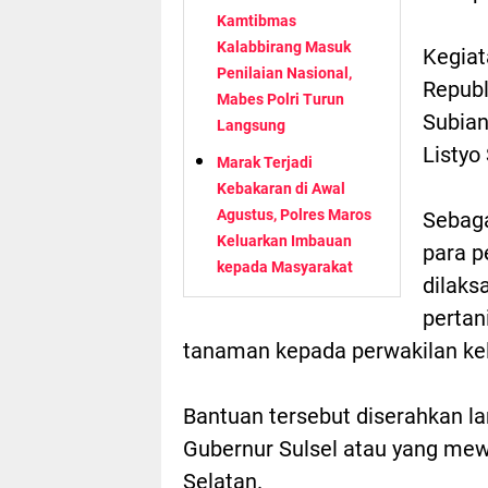
Kamtibmas
Kalabbirang Masuk
Kegiat
Penilaian Nasional,
Republ
Mabes Polri Turun
Subian
Langsung
Listyo
Marak Terjadi
Kebakaran di Awal
Agustus, Polres Maros
Sebaga
Keluarkan Imbauan
para p
kepada Masyarakat
dilaks
pertan
tanaman kepada perwakilan ke
Bantuan tersebut diserahkan l
Gubernur Sulsel atau yang mew
Selatan.