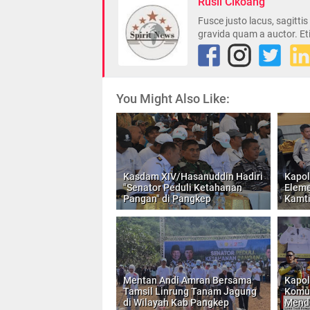
Rusli Cikoang
Fusce justo lacus, sagitti
gravida quam a auctor. Et
You Might Also Like:
Kasdam XIV/Hasanuddin Hadiri
Kapol
"Senator Peduli Ketahanan
Eleme
Pangan" di Pangkep
Kamt
Mentan Andi Amran Bersama
Kapol
Tamsil Linrung Tanam Jagung
Komun
di Wilayah Kab Pangkep
Mend