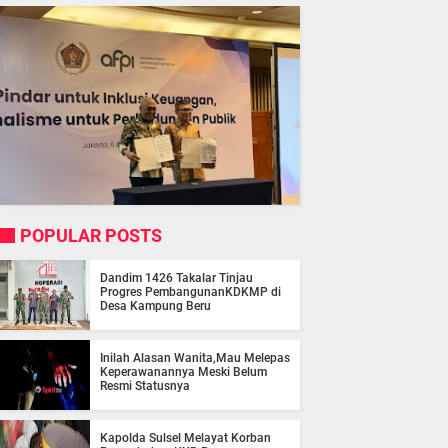
POPULAR POSTS
Dandim 1426 Takalar Tinjau
Progres PembangunanKDKMP di
Desa Kampung Beru
Inilah Alasan Wanita,Mau Melepas
Keperawanannya Meski Belum
Resmi Statusnya
Kapolda Sulsel Melayat Korban