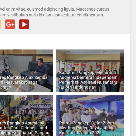
s vel enim vitae, euismod adipiscing ligula. Maecenas cursus
iam vestibulum nulla id diam consectetur condimentum.
Kapolres Pangkep, Menerima
res Pangkep Ajak Semua
Audiensi Lentera Independen
n Masyarakat Jaga
Pemerhati Aspirasi Nusantara
ibmas
(LIPAN) Indonesia
res Pangkep Apresiasi
Polres Pangkep, Gelar Zoom
itas Trail Celebes Land
Meeting Panen Raya Jagung
ukung Ketahanan Pangan
Kuartal III Tahun 2025