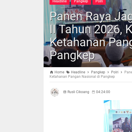
Headline
Pangkep
Polri
Panen Raya Jag
II Tahun 2026, 
Ketahanan Pang
Pangkep
Home
Headline
Pangkep
Polri
Pane
Ketahanan Pangan Nasional di Pangkep
Rusli Cikoang
04:24:00