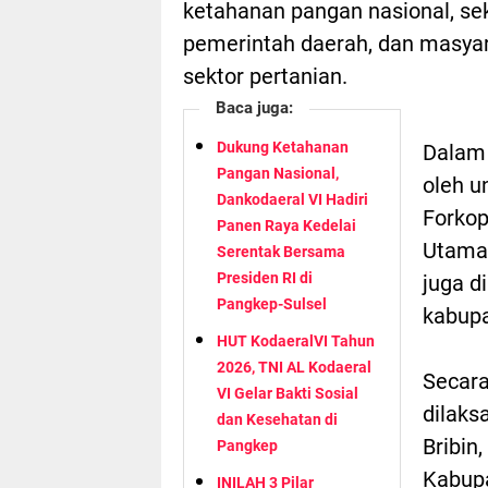
ketahanan pangan nasional, seka
pemerintah daerah, dan masyar
sektor pertanian.
Baca juga:
Dukung Ketahanan
Dalam 
Pangan Nasional,
oleh u
Dankodaeral VI Hadiri
Forkop
Panen Raya Kedelai
Utama 
Serentak Bersama
Presiden RI di
juga d
Pangkep-Sulsel
kabupa
HUT KodaeralVI Tahun
2026, TNI AL Kodaeral
Secara
VI Gelar Bakti Sosial
dilaks
dan Kesehatan di
Bribin
Pangkep
Kabupa
INILAH 3 Pilar