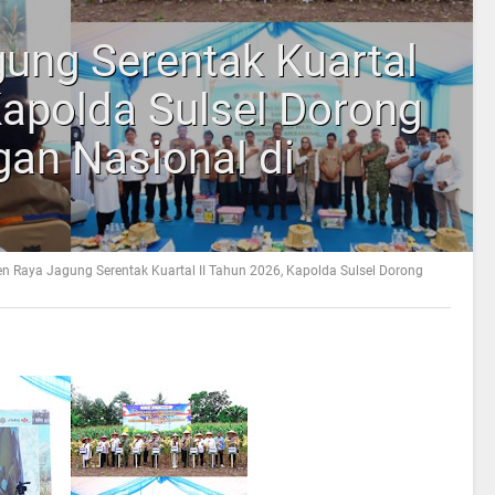
ung Serentak Kuartal
Kapolda Sulsel Dorong
an Nasional di
n Raya Jagung Serentak Kuartal II Tahun 2026, Kapolda Sulsel Dorong