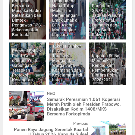
Bontoala
Hafid Daeng
Bersama
Naba Tatap
Pangdam
Muspika Hadiri
Muka Tim
XIV/Hsn:
Pelantikan Dan
Pemenangan
Jadilah Prajurit
Bimtek
Emak Emak di
Profesional,
Pengawas TPS
BTN Asabri
Humanis dan
Sekecamatan
Moncongloe
Siap Bantu
Bontoala
Lappara
Rakyat
Kapolres
Takalar Kunker
Personil Polsek
di Kec.
Polut, Gelar
Tanakeke,
Kapolda Sulsel
operasi Yustisi
Mengajak
Membuka
Gabungan
Warga Jaga
Pendidikan
Terapkan
Keamanan dan
Pembentukan
Protokol
Keselamatan di
Bintara Polri
Kesehatan
Laut
2020/2021
Next
Semarak Peresmian 1.061 Koperasi
Merah Putih oleh Presiden Prabowo,
Disaksikan Kodim 1408/MKS
Bersama Forkopimda
Previous
Panen Raya Jagung Serentak Kuartal
II Tahun 2026, Kapolda Sulsel