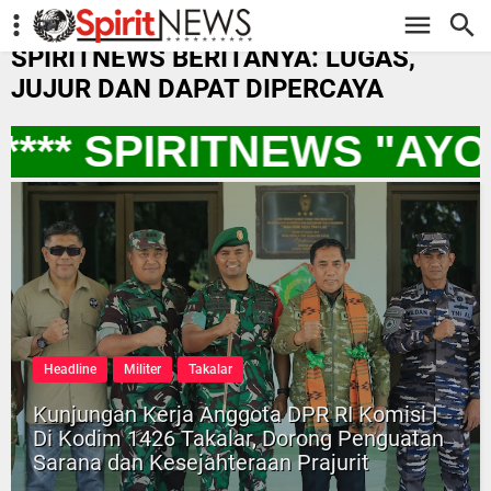
-->
SPIRITNEWS BERITANYA: LUGAS,
JUJUR DAN DAPAT DIPERCAYA
** SPIRITNEWS "AYO
Headline
Militer
Takalar
Kunjungan Kerja Anggota DPR RI Komisi I
Di Kodim 1426 Takalar, Dorong Penguatan
Sarana dan Kesejahteraan Prajurit