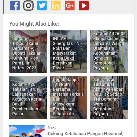
Peduli
You Might Also Like:
Lingkungan,
Anggota
Koramil 1426-06
Dandim
INILAH,
Mappakasunggu
1426/Takalar
Sinergitas TNI-
Bersama Warga
Bersama Pj.
Polri Dan
Utamakan
Bupati Takalar
Masyarakat
Kebersihan
Kunjungi Pos
Kerja Bakti
Dengan
Pam Lilin
Bersihkan
Bergotong
Nataru 2023
Pasar
Royong
Cegah Banjir,
Saluran Air
Kodim 1426
TNI Polri
Tersumbat,
Takalar Terus
Bersama
Akhirnya Tebar
Laksanakan
Instansi Terkait
Bau Tak Sedap
Kegiatan Kerja
Dan
TNI Bersama
Bakti
Masyakarat
Warga
Pembersihan
Bersihkan
Bergotong
Pasar
Saluran Air
Royong
Next
Dukung Ketahanan Pangan Nasional,