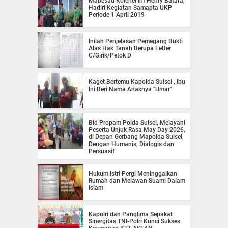
Mabesad Kolenel Inf Henry Batara,
Hadiri Kegiatan Samapta UKP
Periode 1 April 2019
Inilah Penjelasan Pemegang Bukti
Alas Hak Tanah Berupa Letter
C/Girik/Petok D
Kaget Bertemu Kapolda Sulsel , Ibu
Ini Beri Nama Anaknya "Umar"
Bid Propam Polda Sulsel, Melayani
Peserta Unjuk Rasa May Day 2026,
di Depan Gerbang Mapolda Sulsel,
Dengan Humanis, Dialogis dan
Persuasif
Hukum Istri Pergi Meninggalkan
Rumah dan Melawan Suami Dalam
Islam
Kapolri dan Panglima Sepakat
Sinergitas TNI-Polri Kunci Sukses