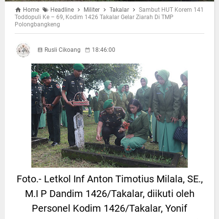
Home
Headline
Militer
Takalar
Sambut HUT Korem 141
Toddopuli Ke – 69, Kodim 1426 Takalar Gelar Ziarah Di TMP
Polongbangkeng
Rusli Cikoang
18:46:00
Foto.- Letkol Inf Anton Timotius Milala, SE.,
M.I P Dandim 1426/Takalar, diikuti oleh
Personel Kodim 1426/Takalar, Yonif