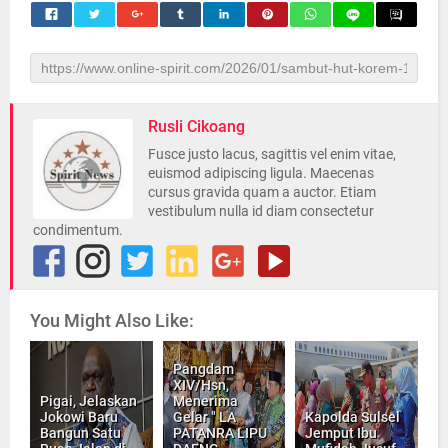
Rusli Cikoang
Fusce justo lacus, sagittis vel enim vitae,
euismod adipiscing ligula. Maecenas
cursus gravida quam a auctor. Etiam
vestibulum nulla id diam consectetur
condimentum.
You Might Also Like:
Pangdam
XIV/Hsn,
Pigai, Jelaskan
Menerima
Jokowi Baru
Gelar " LA
Kapolda Sulsel
Bangun Satu
PATANRA LIPU
Jemput Ibu