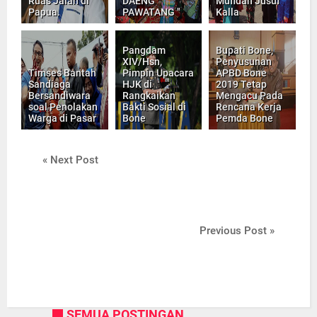
Ruas Jalan di
DAENG
Mufidah Jusuf
Papua.
PAWATANG "
Kalla
Pangdam
Bupati Bone,
XIV/Hsn,
Penyusunan
Timses Bantah
Pimpin Upacara
APBD Bone
Sandiaga
HJK di
2019 Tetap
Bersandiwara
Rangkaikan
Mengacu Pada
soal Penolakan
Bakti Sosial di
Rencana Kerja
Warga di Pasar
Bone
Pemda Bone
« Next Post
Previous Post »
SEMUA POSTINGAN