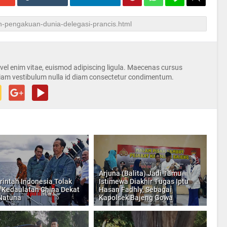
s vel enim vitae, euismod adipiscing ligula. Maecenas cursus
iam vestibulum nulla id diam consectetur condimentum.
Arjuna (Balita) Jadi Tamu
intah Indonesia Tolak
Istimewa Diakhir Tugas Iptu
 Kedaulatan China Dekat
Hasan Fadhly, Sebagai
Natuna
Kapolsek Bajeng Gowa