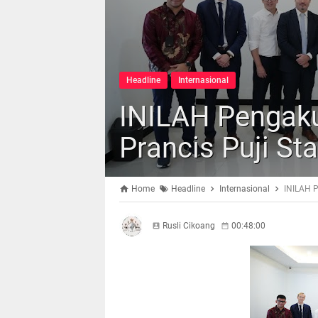
Headline
Internasional
INILAH Pengaku
Prancis Puji St
Home
Headline
Internasional
INILAH P
Rusli Cikoang
00:48:00