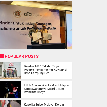
POPULAR POSTS
Dandim 1426 Takalar Tinjau
Progres PembangunanKDKMP di
Desa Kampung Beru
Inilah Alasan Wanita,Mau Melepas
Keperawanannya Meski Belum
Resmi Statusnya
Kapolda Sulsel Melayat Korban