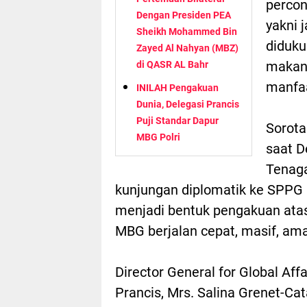
percon
Dengan Presiden PEA
yakni 
Sheikh Mohammed Bin
diduku
Zayed Al Nahyan (MBZ)
makana
di QASR AL Bahr
manfa
INILAH Pengakuan
Dunia, Delegasi Prancis
Puji Standar Dapur
Sorota
MBG Polri
saat D
Tenaga
kunjungan diplomatik ke SPPG P
menjadi bentuk pengakuan ata
MBG berjalan cepat, masif, aman
Director General for Global Af
Prancis, Mrs. Salina Grenet-C