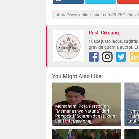
Rusli Cikoang
Fusce justo lacus, sagitti
gravida quam a auctor. Et
You Might Also Like:
Memahami Peta Persoalan
“Memanasnya Natuna” dari
Pemer
Perspektif Sejarah dan Hukum
Klaim
Laut Internasional
Laut 