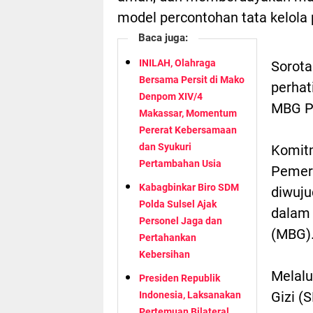
model percontohan tata kelola 
Baca juga:
INILAH, Olahraga
Sorota
Bersama Persit di Mako
perhat
Denpom XIV/4
MBG Po
Makassar, Momentum
Pererat Kebersamaan
dan Syukuri
Komitm
Pertambahan Usia
Pemeri
Kabagbinkar Biro SDM
diwuju
Polda Sulsel Ajak
dalam 
Personel Jaga dan
(MBG)
Pertahankan
Kebersihan
Melalu
Presiden Republik
Gizi (
Indonesia, Laksanakan
Pertemuan Bilateral