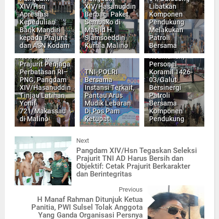
XIV/Hsn
XIV/Hasanuddin
Libatkan
Apresiasi
Berbagi Paket
Komponen
Kepedulian
Sembako di
Pendukung
Bank Mandiri
Masjid H.
Melakukan
kepada Prajurit
Sjamsoeddin
Patroli
Cegah
dan ASN Kodam
Kurnia Malino
Bersama
Pastikan
Gangguan
Kesiapan
Keamanan,
Prajurit Penjaga
Personel
Perbatasan RI–
TNI-POLRI
Koramil 1426-
PNG, Pangdam
Bersama
03/Galut
XIV/Hasanuddin
Instansi Terkait,
Bersinergi
Tinjau Latihan
Pantau Arus
Patroli
Yonif
Mudik Lebaran
Bersama
721/Makassau
Di Pos Pam
Komponen
di Malino
Ketupat
Pendukung
Next
Pangdam XIV/Hsn Tegaskan Seleksi
Prajurit TNI AD Harus Bersih dan
Objektif: Cetak Prajurit Berkarakter
dan Berintegritas
Previous
H Manaf Rahman Ditunjuk Ketua
Panitia, PWI Sulsel Tolak Anggota
Yang Ganda Organisasi Persnya