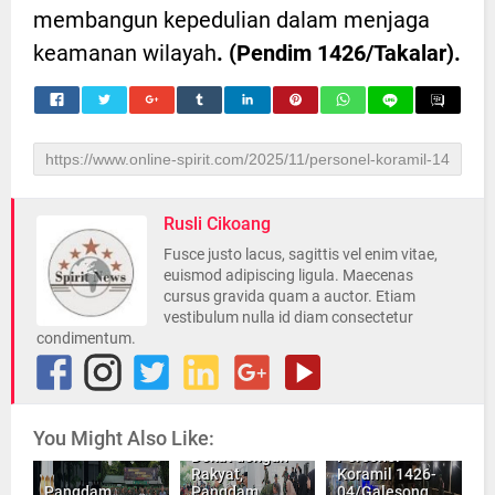
membangun kepedulian dalam menjaga
keamanan wilayah
. (Pendim 1426/Takalar).
Rusli Cikoang
Fusce justo lacus, sagittis vel enim vitae,
euismod adipiscing ligula. Maecenas
cursus gravida quam a auctor. Etiam
vestibulum nulla id diam consectetur
condimentum.
You Might Also Like:
Dekat dengan
Personel
Rakyat,
Koramil 1426-
Pangdam
Pangdam
04/Galesong