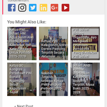
condimentum.
You Might Also Like:
Penyampaian
Wakil Ketua
Ketua PWI
PWI Sulsel
Sulsel, HM.
Bidang
Agus Salim Alwi
Organisasi, Ayo
Hamu, Hadiri
Ketua PWI
Mengikuti
Konferkot PWI
Kabupaten Sidrap,
Pelatihan
Kota Parepare
Darwis Pantong
Jurnalistik
Untuk Periode
Terpilih Secara
Yang di Adakan
Hasil Rapat
2025-2028
Aklamasi
PWI Sulsel
Zulkifli Gani
Peleno
Ottoh Ditunjuk
Pengurus PWI
Ketua SC
Sulsel, Andi
Kongres
Jumawi,
Persatuan PWI,
Sakinah
Ditetapkan
Ronald
Terpilih
Ketua PWI
Ngantung
sebagai Ketua
Soppeng
Sebut
PWI Pangkep
Terpilih, Masa
Keputusan
Periode 2025-
Bakti 2025 -
Tepat
2028
2028
« Next Post