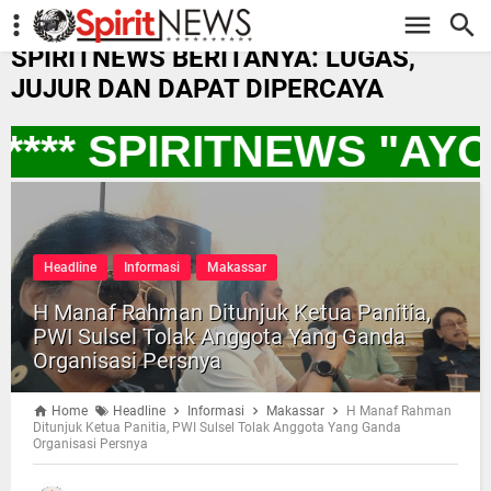
-->
SPIRITNEWS BERITANYA: LUGAS,
JUJUR DAN DAPAT DIPERCAYA
*** SPIRITNEWS "AY
Headline
Informasi
Makassar
H Manaf Rahman Ditunjuk Ketua Panitia,
PWI Sulsel Tolak Anggota Yang Ganda
Organisasi Persnya
Home
Headline
Informasi
Makassar
H Manaf Rahman
Ditunjuk Ketua Panitia, PWI Sulsel Tolak Anggota Yang Ganda
Organisasi Persnya