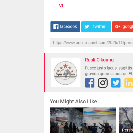
VI
facebook
twitter
goog
Rusli Cikoang
Fusce justo lacus, sagitti
gravida quam a auctor. Et
You Might Also Like:
Perso