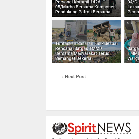
Personel Koramil 1426-
04/Ga
05/Marbo Bersama Komponen
Laksa
Pendukung Patroli Bersama
Pembe
Tuntaskan Sasaran Fisik Sesuai
Rencana, Satgas TMMD
Satga
Bersama Masyarakat Terus
TMMD
Semangat Bekerja
Warg
« Next Post