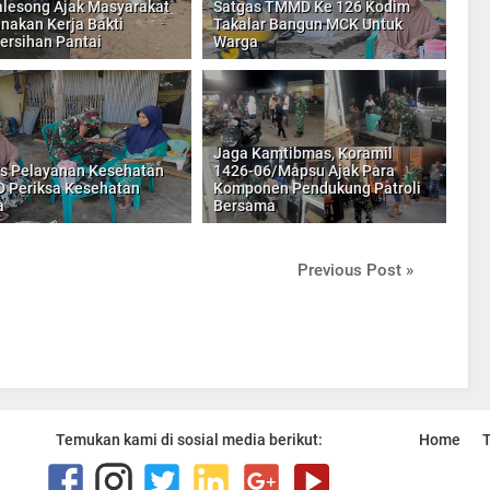
lesong Ajak Masyarakat
Satgas TMMD Ke 126 Kodim
nakan Kerja Bakti
Takalar Bangun MCK Untuk
rsihan Pantai
Warga
Jaga Kamtibmas, Koramil
s Pelayanan Kesehatan
1426-06/Mapsu Ajak Para
 Periksa Kesehatan
Komponen Pendukung Patroli
a
Bersama
Previous Post »
Temukan kami di sosial media berikut:
Home