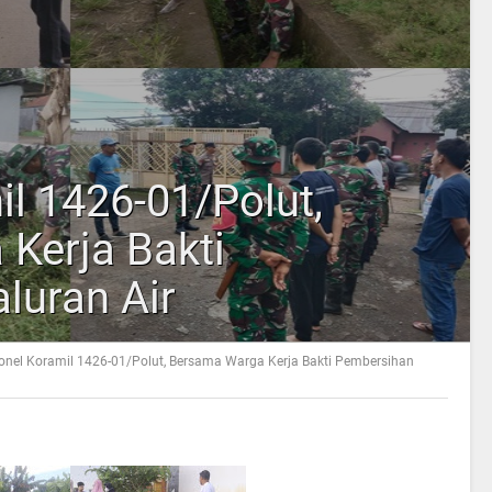
l 1426-01/Polut,
Kerja Bakti
luran Air
onel Koramil 1426-01/Polut, Bersama Warga Kerja Bakti Pembersihan