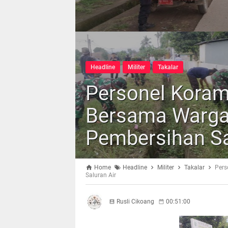
Headline
Militer
Takalar
Personel Korami
Bersama Warga 
Pembersihan Sa
Home
Headline
Militer
Takalar
Pers
Saluran Air
Rusli Cikoang
00:51:00