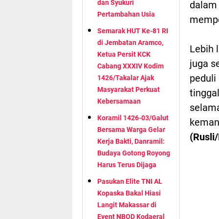
dan Syukuri
dalam 
Pertambahan Usia
memper
Semarak HUT Ke-81 RI
di Jembatan Aramco,
Lebih 
Ketua Persit KCK
juga s
Cabang XXXIV Kodim
peduli
1426/Takalar Ajak
Masyarakat Perkuat
tingga
Kebersamaan
selama
Koramil 1426-03/Galut
kemanu
Bersama Warga Gelar
(Rusli
Kerja Bakti, Danramil:
Budaya Gotong Royong
Harus Terus Dijaga
Pasukan Elite TNI AL
Kopaska Bakal Hiasi
Langit Makassar di
Event NBOD Kodaeral