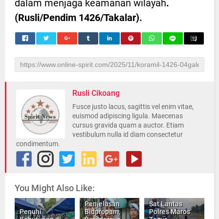
dalam menjaga keamanan wilayah
.
(Rusli/Pendim 1426/Takalar).
Rusli Cikoang
Fusce justo lacus, sagittis vel enim vitae,
euismod adipiscing ligula. Maecenas
cursus gravida quam a auctor. Etiam
vestibulum nulla id diam consectetur
condimentum.
You Might Also Like:
INILAH
Penjelasan
Sat Lantas
Penuhi
Bidpropam,
Polres Maros