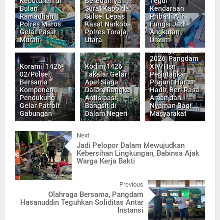
Kebutuhan di
Beredarnya
Tegur
Bulan
Surat Kapolda
Kendaraan
Ramadhan,
Sulsel Lepas
Pribadi Alih
Polres Maros
Kasat Narkoba
Fungsi Jadi
Gelar Pasar
Polres Toraja
Angkutan
Murah
Utara
Umum
Jelang Lebaran
2026, Pangdam
Koramil 1426-
Kodim 1426
XIV/Hsn
02/Polsel,
Takalar Gelar
Perintahkan
Bersama
Apel Siaga
Prajurit Harus
Komponen
Dalam Rangka
Hadir, Beri Rasa
Pendukung
Antisipasi
Aman dan
Gelar Patroli
Bangsit di
Nyaman Bagi
Gabungan
Dalam Negeri
Masyarakat
Next
Jadi Pelopor Dalam Mewujudkan
Kebersihan Lingkungan, Babinsa Ajak
Warga Kerja Bakti
Previous
Olahraga Bersama, Pangdam
Hasanuddin Teguhkan Soliditas Antar
Instansi