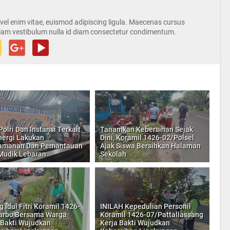
s vel enim vitae, euismod adipiscing ligula. Maecenas cursus
iam vestibulum nulla id diam consectetur condimentum.
Polri Dan Instansi Terkait
Tanamkan Kebersihan Sejak
nergi Lakukan
Dini, Koramil 1426-02/Polsel
amanan Dan Pemantauan
Ajak Siswa Bersihkan Halaman
Mudik Lebaran
Sekolah
g Idul Fitri Koramil 1426-
INILAH Kepedulian Personil
arbo Bersama Warga
Koramil 1426-07/Pattallassang
 Bakti Wujudkan
Kerja Bakti Wujudkan