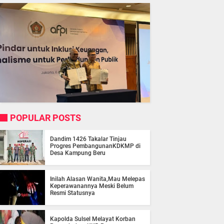
POPULAR POSTS
Dandim 1426 Takalar Tinjau
Progres PembangunanKDKMP di
Desa Kampung Beru
Inilah Alasan Wanita,Mau Melepas
Keperawanannya Meski Belum
Resmi Statusnya
Kapolda Sulsel Melayat Korban