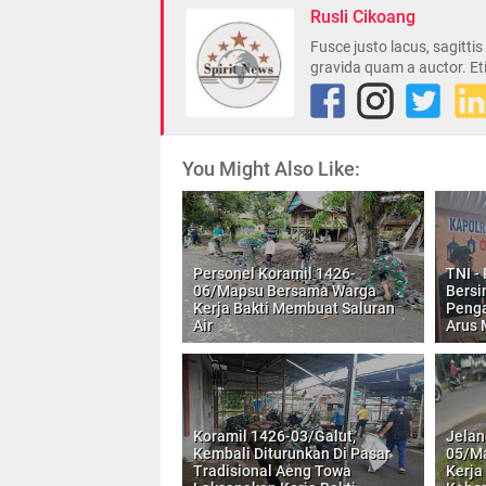
Rusli Cikoang
Fusce justo lacus, sagitti
gravida quam a auctor. Et
You Might Also Like:
Personel Koramil 1426-
TNI - 
06/Mapsu Bersama Warga
Bersi
Kerja Bakti Membuat Saluran
Peng
Air
Arus 
Koramil 1426-03/Galut,
Jelan
Kembali Diturunkan Di Pasar
05/M
Tradisional Aeng Towa
Kerja