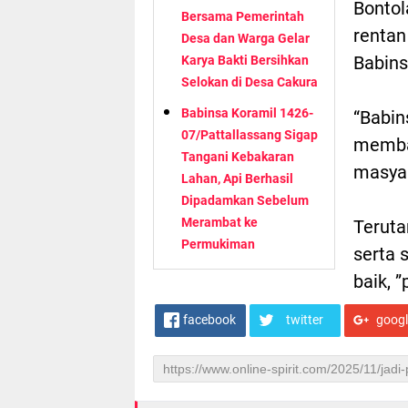
Bontol
Bersama Pemerintah
rentan
Desa dan Warga Gelar
Babins
Karya Bakti Bersihkan
Selokan di Desa Cakura
Babinsa Koramil 1426-
“Babin
07/Pattallassang Sigap
memba
Tangani Kebakaran
masyar
Lahan, Api Berhasil
Dipadamkan Sebelum
Merambat ke
Teruta
Permukiman
serta 
baik, 
facebook
twitter
goog