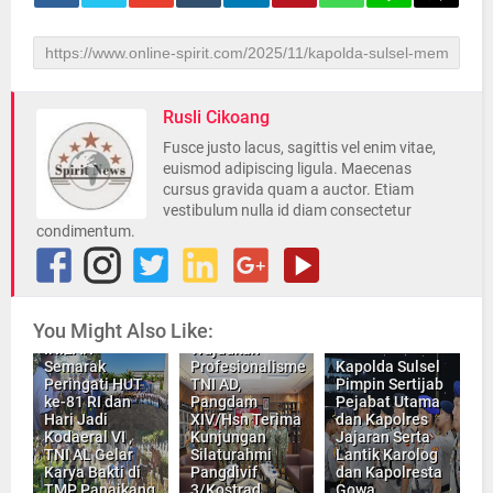
Rusli Cikoang
Fusce justo lacus, sagittis vel enim vitae,
euismod adipiscing ligula. Maecenas
cursus gravida quam a auctor. Etiam
vestibulum nulla id diam consectetur
condimentum.
You Might Also Like:
Pererat Sinergi
INILAH
Wujudkan
Semarak
Profesionalisme
Kapolda Sulsel
Peringati HUT
TNI AD,
Pimpin Sertijab
ke-81 RI dan
Pangdam
Pejabat Utama
Hari Jadi
XIV/Hsn Terima
dan Kapolres
Kodaeral VI ,
Kunjungan
Jajaran Serta
TNI AL Gelar
Silaturahmi
Lantik Karolog
Karya Bakti di
Pangdivif
dan Kapolresta
TMP Panaikang
3/Kostrad
Gowa