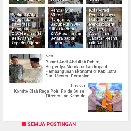
Pencak Silat
Kolaborasi
Perkuat SDM
Milter
Pemkab Luwu–
Unggul dan
Paripurna,
Polda Sulsel
Integritas,
Sabuk Putih Ju-
Perkuat Merit
Pangdam
Jitsu Kodam
System,
XIV/Hasanuddin
XIV/Hasanuddin
Assessment
Beri Arahan
Setara Sabuk
Jabatan Resmi
kepada Jajaran
Hitam
Dibuka
Next
Bupati Andi Abdullah Rahim,
Bergerilya Mendapatkan Impact
Pembangunan Ekonomi di Kab Lutra
Dari Menteri Pertanian
Previous
Komite Olah Raga Polri Polda Sulsel
Diresmikan Kapolda
SEMUA POSTINGAN