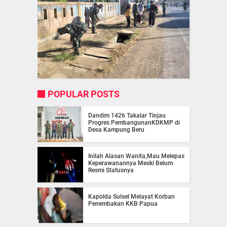
POPULAR POSTS
Dandim 1426 Takalar Tinjau
Progres PembangunanKDKMP di
Desa Kampung Beru
Inilah Alasan Wanita,Mau Melepas
Keperawanannya Meski Belum
Resmi Statusnya
Kapolda Sulsel Melayat Korban
Penembakan KKB Papua