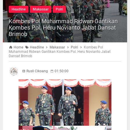
Headline
Makassar
Polri
Kombes Pol Muhammad Ridwan Gantikan
Kombes Pol. Heru Novianto Jabat Dansat
Brimob
Home
Headline
Makassar
Polri
Kombes Pol
Muhammad Ridwan Gantikan Kombes Pol. Heru Novianto Jabat
Dansat Brimob
Rusli Cikoang
01:50:00