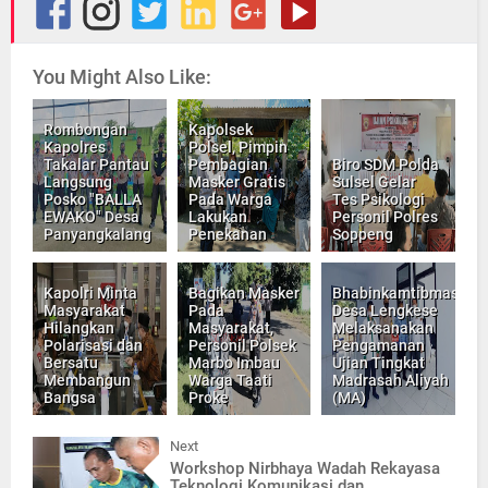
You Might Also Like:
Rombongan
Kapolsek
Kapolres
Polsel, Pimpin
Takalar Pantau
Pembagian
Biro SDM Polda
Langsung
Masker Gratis
Sulsel Gelar
Posko "BALLA
Pada Warga
Tes Psikologi
EWAKO" Desa
Lakukan
Personil Polres
Panyangkalang
Penekanan
Soppeng
Kapolri Minta
Bagikan Masker
Bhabinkamtibmas
Masyarakat
Pada
Desa Lengkese
Hilangkan
Masyarakat,
Melaksanakan
Polarisasi dan
Personil Polsek
Pengamanan
Bersatu
Marbo Imbau
Ujian Tingkat
Membangun
Warga Taati
Madrasah Aliyah
Bangsa
Proke
(MA)
Next
Workshop Nirbhaya Wadah Rekayasa
Teknologi Komunikasi dan