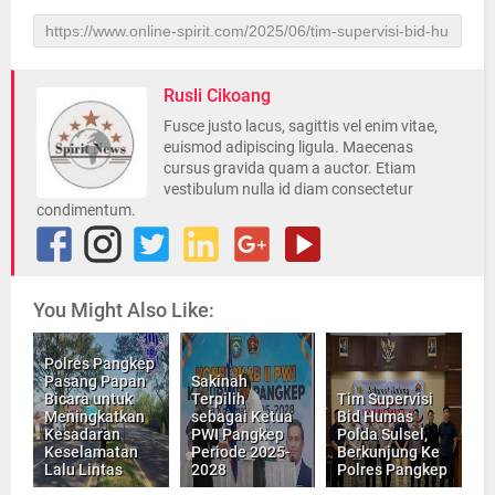
Rusli Cikoang
Fusce justo lacus, sagittis vel enim vitae,
euismod adipiscing ligula. Maecenas
cursus gravida quam a auctor. Etiam
vestibulum nulla id diam consectetur
condimentum.
You Might Also Like:
Polres Pangkep
Pasang Papan
Sakinah
Bicara untuk
Terpilih
Tim Supervisi
Meningkatkan
sebagai Ketua
Bid Humas
Kesadaran
PWI Pangkep
Polda Sulsel,
Keselamatan
Periode 2025-
Berkunjung Ke
Lalu Lintas
2028
Polres Pangkep
Satlantas