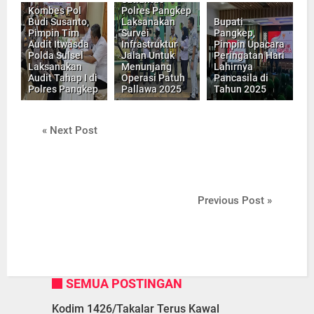
Kombes Pol
Polres Pangkep
Budi Susanto,
Laksanakan
Bupati
Pimpin Tim
Survei
Pangkep,
Audit Itwasda
Infrastruktur
Pimpin Upacara
Polda Sulsel
Jalan Untuk
Peringatan Hari
Laksanakan
Menunjang
Lahirnya
Audit Tahap I di
Operasi Patuh
Pancasila di
Polres Pangkep
Pallawa 2025
Tahun 2025
« Next Post
Previous Post »
SEMUA POSTINGAN
Kodim 1426/Takalar Terus Kawal