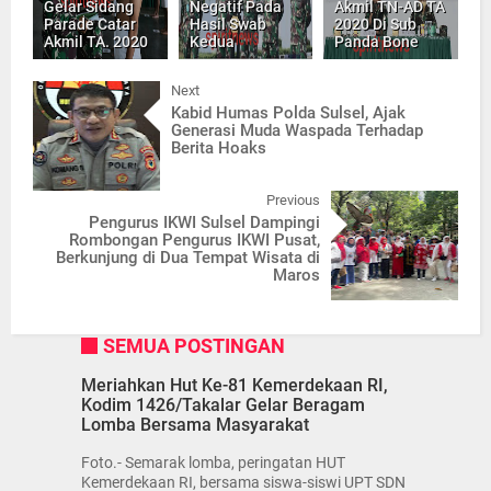
Gelar Sidang
Negatif Pada
Akmil TN-AD TA
Parade Catar
Hasil Swab
2020 Di Sub
Akmil TA. 2020
Kedua
Panda Bone
Next
Kabid Humas Polda Sulsel, Ajak
Generasi Muda Waspada Terhadap
Berita Hoaks
Previous
Pengurus IKWI Sulsel Dampingi
Rombongan Pengurus IKWI Pusat,
Berkunjung di Dua Tempat Wisata di
Maros
SEMUA POSTINGAN
Meriahkan Hut Ke-81 Kemerdekaan RI,
Kodim 1426/Takalar Gelar Beragam
Lomba Bersama Masyarakat
Foto.- Semarak lomba, peringatan HUT
Kemerdekaan RI, bersama siswa-siswi UPT SDN