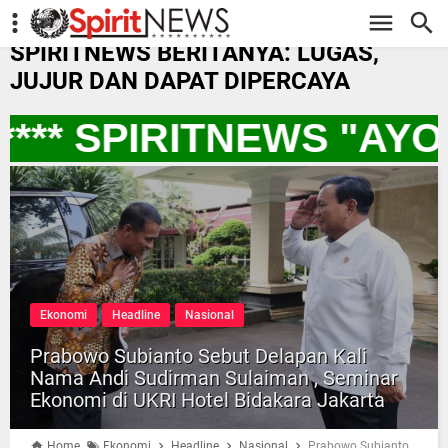
-->
SPIRITNEWS BERITANYA: LUGAS,
JUJUR DAN DAPAT DIPERCAYA
*** SPIRITNEWS "AYO
Ekonomi
Headline
Nasional
Prabowo Subianto Sebut Delapan Kali
Nama Andi Sudirman Sulaiman , Seminar
Ekonomi di UKRI Hotel Bidakara Jakarta
Home
Ekonomi
Headline
Nasional
Prabowo Subianto