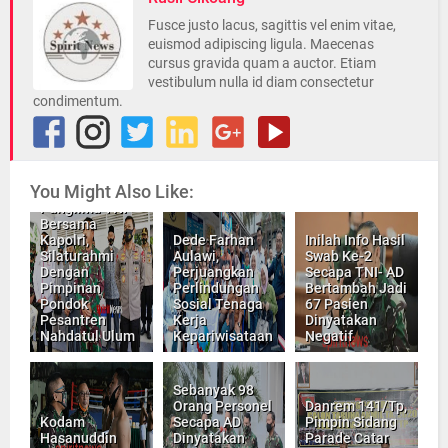
Fusce justo lacus, sagittis vel enim vitae,
euismod adipiscing ligula. Maecenas
cursus gravida quam a auctor. Etiam
vestibulum nulla id diam consectetur
condimentum.
You Might Also Like:
Panglima TNI
Bersama
Kapolri,
Dede Farhan
Inilah Info Hasil
Silaturahmi
Aulawi,
Swab Ke-2
Dengan
Perjuangkan
Secapa TNI- AD
Pimpinan
Perlindungan
Bertambah Jadi
Pondok
Sosial Tenaga
67 Pasien
Pesantren
Kerja
Dinyatakan
Nahdatul Ulum
Kepariwisataan
Negatif
Sebanyak 98
Orang Personel
Danrem 141/Tp,
Kodam
Secapa AD
Pimpin Sidang
Hasanuddin
Dinyatakan
Parade Catar