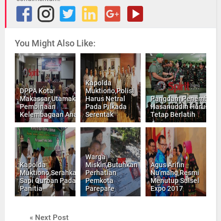
You Might Also Like:
Kapolda
DPPA Kota
Muktiono,Polisi
Makassar,Utamakan
Harus Netral
Pangdam,Penembak
Pembinaan
Pada Pilkada
Hasanuddin Harus
Kelembagaan Anak
Serentak
Tetap Berlatih
Warga
Kapolda
Miskin,Butuhkan
Agus Arifin
Muktiono,Serahkan
Perhatian
Nu'mang,Resmi
Sapi Qurban Pada
Pemkota
Menutup Sulsel
Panitia
Parepare
Expo 2017
« Next Post