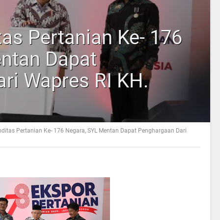
as Pertanian Ke- 176
ntan Dapat
ri Wapres RI KH.
ditas Pertanian Ke- 176 Negara, SYL Mentan Dapat Penghargaan Dari