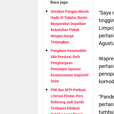
Baca juga:
Gerakan Pangan Murah
"Saya 
Hadir di Takalar, Bantu
tinggi
Masyarakat Dapatkan
Limpo)
Kebutuhan Pokok
pertan
dengan Harga
Terjangkau
Agustu
Pangdam Hasanuddin
Ukir Prestasi, Raih
Wapres
Penghargaan
pertan
Pemimpin Operasi
penop
Kemanusiaan Inspiratif
komodi
2026
PWI dan AFPI Perkuat
"Pande
Literasi Pindar, Pers
Didorong Jadi Garda
pertan
Terdepan Edukasi
tumbu