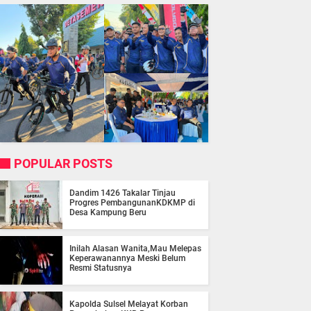
POPULAR POSTS
Dandim 1426 Takalar Tinjau
Progres PembangunanKDKMP di
Desa Kampung Beru
Inilah Alasan Wanita,Mau Melepas
Keperawanannya Meski Belum
Resmi Statusnya
Kapolda Sulsel Melayat Korban