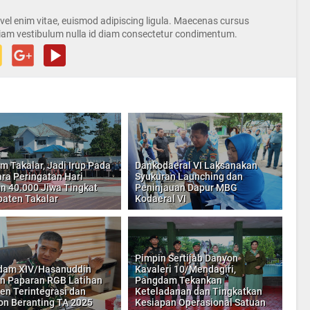
s vel enim vitae, euismod adipiscing ligula. Maecenas cursus
iam vestibulum nulla id diam consectetur condimentum.
m Takalar, Jadi Irup Pada
Dankodaeral VI Laksanakan
ra Peringatan Hari
Syukuran Launching dan
n 40.000 Jiwa Tingkat
Peninjauan Dapur MBG
aten Takalar
Kodaeral VI
Pimpin Sertijab Danyon
dam XIV/Hasanuddin
Kavaleri 10/Mendagiri,
n Paparan RGB Latihan
Pangdam Tekankan
jen Terintegrasi dan
Keteladanan dan Tingkatkan
on Beranting TA 2025
Kesiapan Operasional Satuan