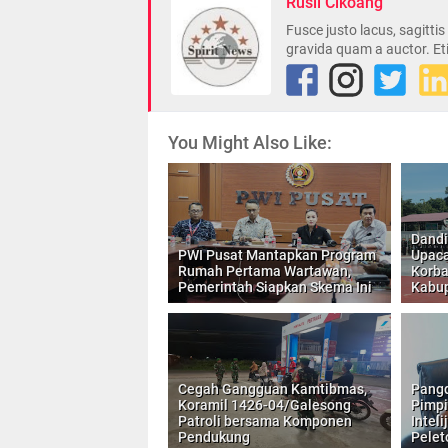
Rusli Cikoang
Fusce justo lacus, sagitti
gravida quam a auctor. Et
You Might Also Like:
Dandi
PWI Pusat Mantapkan Program
Upaca
Rumah Pertama Wartawan,
Korba
Pemerintah Siapkan Skema Ini
Kabup
Cegah Gangguan Kamtibmas,
Pang
Koramil 1426-04/Galesong
Pimpi
Patroli bersama Komponen
Inteli
Pendukung
Pelet