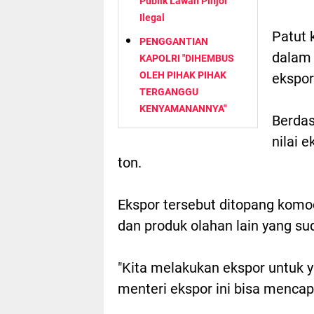
Publik Lawan Pinjol
Ilegal
Patut 
PENGGANTIAN
dalam 
KAPOLRI "DIHEMBUS
OLEH PIHAK PIHAK
ekspor
TERGANGGU
KENYAMANANNYA"
Berda
nilai 
ton.
Ekspor tersebut ditopang komod
dan produk olahan lain yang sud
"Kita melakukan ekspor untuk 
menteri ekspor ini bisa mencapa