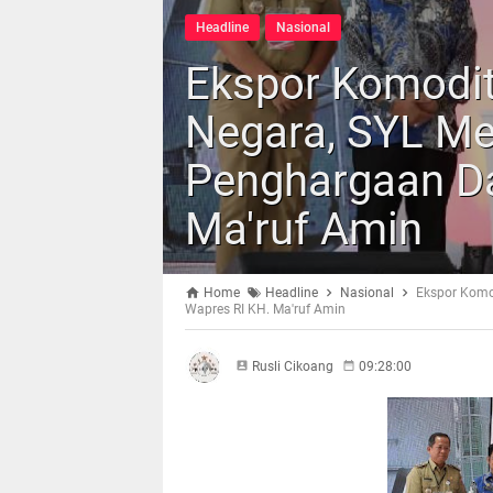
Headline
Nasional
Ekspor Komodit
Negara, SYL Me
Penghargaan Da
Ma'ruf Amin
Home
Headline
Nasional
Ekspor Komo
Wapres RI KH. Ma'ruf Amin
Rusli Cikoang
09:28:00