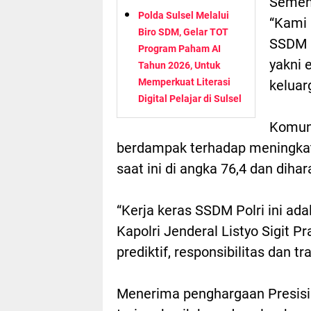
Sement
Polda Sulsel Melalui
“Kami 
Biro SDM, Gelar TOT
SSDM P
Program Paham AI
yakni 
Tahun 2026, Untuk
Memperkuat Literasi
keluar
Digital Pelajar di Sulsel
Komuni
berdampak terhadap meningkatn
saat ini di angka 76,4 dan dih
“Kerja keras SSDM Polri ini ad
Kapolri Jenderal Listyo Sigit 
prediktif, responsibilitas dan t
Menerima penghargaan Presisi 