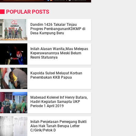
POPULAR POSTS
Dandim 1426 Takalar Tinjau
Progres PembangunanKDKMP di
Desa Kampung Beru
Inilah Alasan Wanita,Mau Melepas
Keperawanannya Meski Belum
Resmi Statusnya
Kapolda Sulsel Melayat Korban
Penembakan KKB Papua
Mabesad Kolenel Inf Henry Batara,
Hadiri Kegiatan Samapta UKP
Periode 1 April 2019
Inilah Penjelasan Pemegang Bukti
Alas Hak Tanah Berupa Letter
C/Girik/Petok D