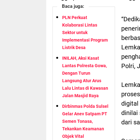
Baca juga:
PLN Perkuat
“Dedik
Kolaborasi Lintas
peneri
Sektor untuk
berbas
Implementasi Program
Lemkap
Listrik Desa
pengha
INILAH, Aksi Kasat
Polri,
Lantas Polresta Gowa,
Dengan Turun
Langsung Atur Arus
Lemka
Lalu Lintas di Kawasan
proses
Jalan Masjid Raya
digita
Dirbinmas Polda Sulsel
dinila
Gelar Anev Satpam PT
dari s
Semen Tonasa,
Tekankan Keamanan
Objek Vital