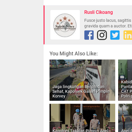
Rusli Cikoang
Fusce justo lacus, sagitti
gravida quam a auctor. Et
You Might Also Like:
Kabid
Jaga lingkungan Bersih dan
Panta
Sehat, Kapolsek Galsel Pimpin
CAT P
Korvey
Polri
Kapolres Takalar, Pimpin Apel
Apel 