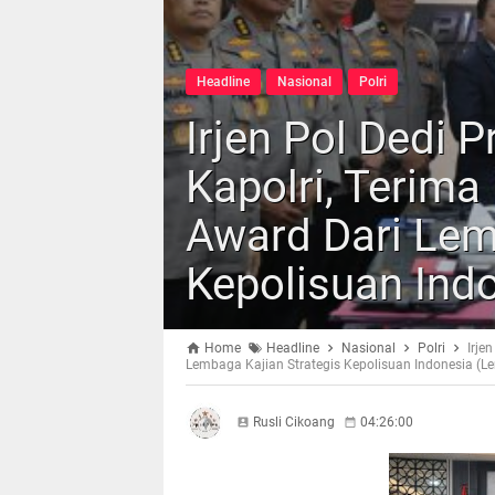
Headline
Nasional
Polri
Irjen Pol Dedi 
Kapolri, Terima
Award Dari Lem
Kepolisuan Ind
Home
Headline
Nasional
Polri
Irje
Lembaga Kajian Strategis Kepolisuan Indonesia (L
Rusli Cikoang
04:26:00