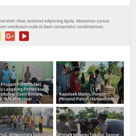
s vel enim vitae, euismod adipiscing ligula. Maecenas cursus
iam vestibulum nulla id diam consectetur condimentum.
 Propam Polda Sulsel,
u Langsung Pemeriksaan
sikologi Casis Bintara
Kapolsek Marbo, Pimpin
 di SMK Makassar
Personil Patroli Harkamtibmas
Pagi, Wakapolsek Galsel
Polsek Mappsu Takalar, Gencar