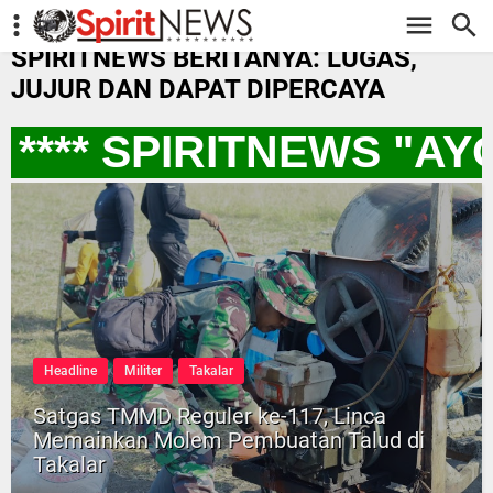
-->
SPIRITNEWS BERITANYA: LUGAS,
JUJUR DAN DAPAT DIPERCAYA
*** SPIRITNEWS "AY
Headline
Militer
Takalar
Satgas TMMD Reguler ke-117, Linca
Memainkan Molem Pembuatan Talud di
Takalar