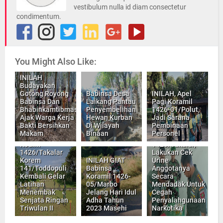
vestibulum nulla id diam consectetur
condimentum.
You Might Also Like:
INILAH
Budayakan
Gotong Royong
Babinsa Desa
INILAH, Apel
Babinsa Dan
Laikang Pantau
Pagi Koramil
Bhabinkamtibmas
Penyembelihan
1426-01/Polut,
Ajak Warga Kerja
Hewan Kurban
Jadi Sarana
Bakti Bersihkan
Di Wilayah
Pembinaan
Makam
Binaan
Personel
INILAH, Kodim
Kodim
1426/Takalar,
1426/Takalar
Lakukan Cek
Korem
INILAH GIAT
Urine
141/Toddopuli
Babinsa
Anggotanya
Kembali Gelar
Koramil 1426-
Secara
Latihan
05/Marbo
Mendadak Untuk
Menembak
Jelang Hari Idul
Cegah
Senjata Ringan
Adha Tahun
Penyalahgunaan
Triwulan II
2023 Masehi
Narkotika