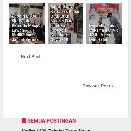
Safari Jum'at,
Kapolsek Polsel
Kapolri Listyo
Bagi-Bagi
Sigit Ajak
Masker Dan
Pemuda Masjid
Himbau
Dansat Brimob,
Lawan
Protokol
Vaksinasi Covid
Radikalisme
Kesehatan
19 Itu Aman
dan Intoleransi
Covid -19
Dan Halal
« Next Post
Previous Post »
SEMUA POSTINGAN