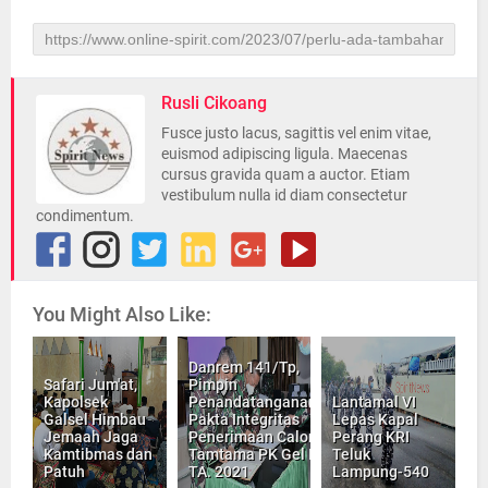
Rusli Cikoang
Fusce justo lacus, sagittis vel enim vitae,
euismod adipiscing ligula. Maecenas
cursus gravida quam a auctor. Etiam
vestibulum nulla id diam consectetur
condimentum.
You Might Also Like:
Danrem 141/Tp,
Safari Jum'at,
Pimpin
Kapolsek
Penandatanganan
Lantamal VI
Galsel Himbau
Pakta Integritas
Lepas Kapal
Jemaah Jaga
Penerimaan Calon
Perang KRI
Kamtibmas dan
Tamtama PK Gel I
Teluk
Patuh
TA. 2021
Lampung-540