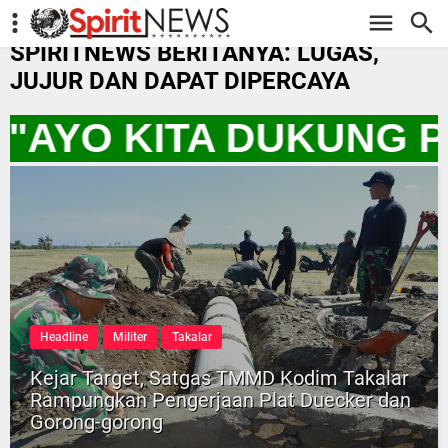
-->
SPIRITNEWS BERITANYA: LUGAS,
JUJUR DAN DAPAT DIPERCAYA
 "AYO KITA DUKUNG 
Headline
Militer
Takalar
Kejar Target, Satgas TMMD Kodim Takalar
Rampungkan Pengerjaan Plat Duecker dan
Gorong-gorong