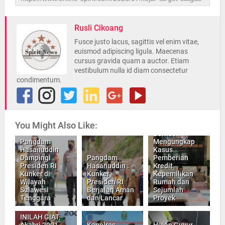
Rusli Cikoang
Fusce justo lacus, sagittis vel enim vitae,
euismod adipiscing ligula. Maecenas
cursus gravida quam a auctor. Etiam
vestibulum nulla id diam consectetur
condimentum.
You Might Also Like:
Bareskrim Polri,
Berhasil
Pangdam
Mengungkap
Hasanuddin
Kasus
Dampingi
Pangdam
Pemberian
Presiden RI
Hasanuddin :
Kredit
Kunker di
Kunker
Kepemilikan
Wilayah
Presiden RI
Rumah dan
Sulawesi
Berjalan Aman
Sejumlah
Tenggara
dan Lancar
Proyek
INILAH GIAT,
Akabri 2001
Kapolres,
Hujan Guyur