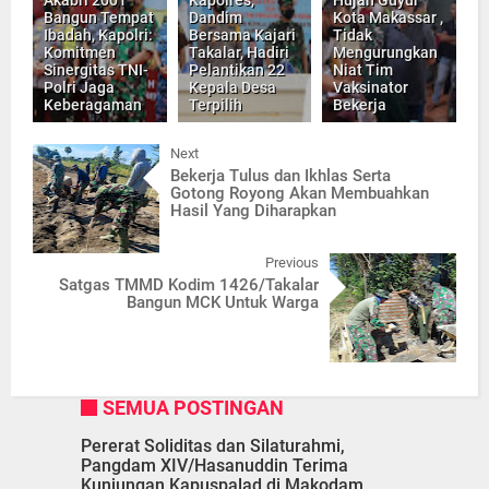
Bangun Tempat
Dandim
Kota Makassar ,
Ibadah, Kapolri:
Bersama Kajari
Tidak
Komitmen
Takalar, Hadiri
Mengurungkan
Sinergitas TNI-
Pelantikan 22
Niat Tim
Polri Jaga
Kepala Desa
Vaksinator
Keberagaman
Terpilih
Bekerja
Next
Bekerja Tulus dan Ikhlas Serta
Gotong Royong Akan Membuahkan
Hasil Yang Diharapkan
Previous
Satgas TMMD Kodim 1426/Takalar
Bangun MCK Untuk Warga
SEMUA POSTINGAN
Pererat Soliditas dan Silaturahmi,
Pangdam XIV/Hasanuddin Terima
Kunjungan Kapuspalad di Makodam