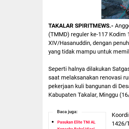
TAKALAR SPIRITMEWS.-
Angg
(TMMD) reguler ke-117 Kodim 
XIV/Hasanuddin, dengan pen
yang tidak mampu untuk memili
Seperti halnya dilakukan Satg
saat melaksanakan renovasi ru
pekerjaan kuli bangunan di D
Kabupaten Takalar, Minggu (16
Baca juga:
Koordi
Pasukan Elite TNI AL
1426/T
Kopaska Bakal Hiasi