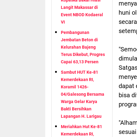
menyam
Langit Makassar di
huni o
Event NBOD Kodaeral
secar
VI
setem
Pembangunan
Jembatan Beton di
Kelurahan Bajeng
"Semog
Terus Dikebut, Progres
dimul
Capai 63,13 Persen
Satgas
Sambut HUT Ke-81
menyel
Kemerdekaan RI,
dapat 
Koramil 1426-
bisa d
04/Galesong Bersama
Warga Gelar Karya
progra
Bakti Bersihkan
Lapangan H. Larigau
"Alham
Meriahkan Hut Ke-81
sesuai
Kemerdekaan RI,