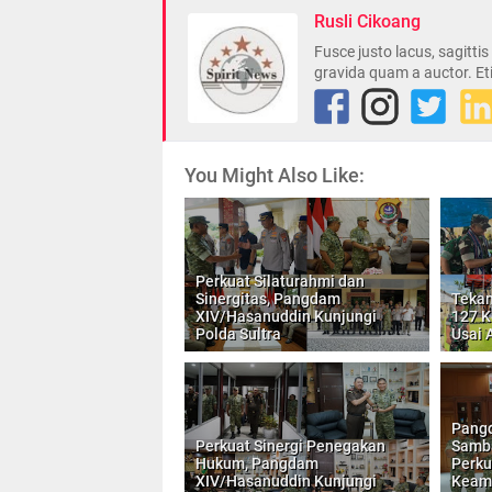
Rusli Cikoang
Fusce justo lacus, sagitti
gravida quam a auctor. Et
You Might Also Like:
Perkuat Silaturahmi dan
Sinergitas, Pangdam
Tekan
XIV/Hasanuddin Kunjungi
127 K
Polda Sultra
Usai 
Pang
Perkuat Sinergi Penegakan
Samba
Hukum, Pangdam
Perku
XIV/Hasanuddin Kunjungi
Keam