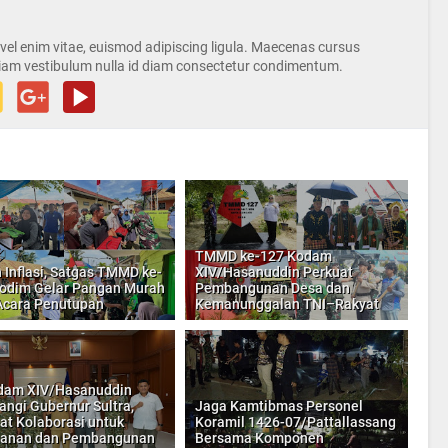
s vel enim vitae, euismod adipiscing ligula. Maecenas cursus
iam vestibulum nulla id diam consectetur condimentum.
TMMD ke-127 Kodam
 Inflasi, Satgas TMMD ke-
XIV/Hasanuddin Perkuat
odim Gelar Pangan Murah
Pembangunan Desa dan
Acara Penutupan
Kemanunggalan TNI–Rakyat
dam XIV/Hasanuddin
ngi Gubernur Sultra,
Jaga Kamtibmas Personel
at Kolaborasi untuk
Koramil 1426-07/Pattallassang
anan dan Pembangunan
Bersama Komponen