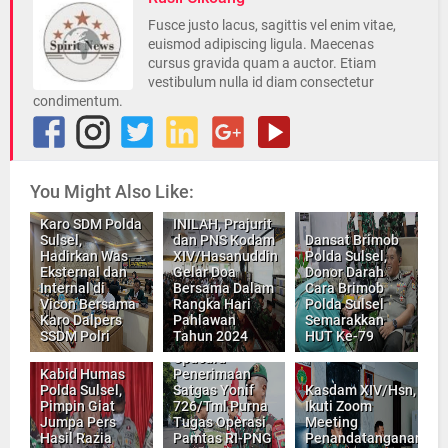
Fusce justo lacus, sagittis vel enim vitae,
euismod adipiscing ligula. Maecenas
cursus gravida quam a auctor. Etiam
vestibulum nulla id diam consectetur
condimentum.
You Might Also Like:
Karo SDM Polda
INILAH, Prajurit
Sulsel,
dan PNS Kodam
Dansat Brimob
Hadirkan Was
XIV/Hasanuddin
Polda Sulsel,
Eksternal dan
Gelar Doa
Donor Darah
Internal di
Bersama Dalam
Cara Brimob
Vicon Bersama
Rangka Hari
Polda Sulsel
Kasdam
Karo Dalpers
Pahlawan
Semarakkan
XIV/Hsn
SSDM Polri
Tahun 2024
HUT Ke-79
Memimpin
Upacara
Kabid Humas
Penerimaan
Polda Sulsel,
Satgas Yonif
Kasdam XIV/Hsn,
Pimpin Giat
726/Tml Purna
Ikuti Zoom
Jumpa Pers
Tugas Operasi
Meeting
Hasil Razia
Pamtas RI-PNG
Penandatanganan