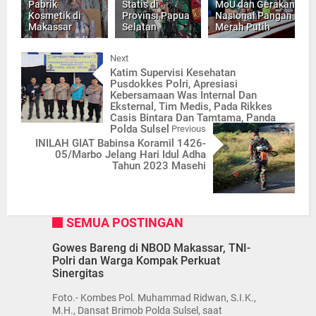
Pabrik
Statis di
MoU dan Gerakan
Kosmetik di
Provinsi Papua
Nasional Pangan
Makassar
Selatan
Merah Putih
Next
Katim Supervisi Kesehatan
Pusdokkes Polri, Apresiasi
Kebersamaan Was Internal Dan
Eksternal, Tim Medis, Pada Rikkes
Casis Bintara Dan Tamtama, Panda
Polda Sulsel
Previous
INILAH GIAT Babinsa Koramil 1426-
05/Marbo Jelang Hari Idul Adha
Tahun 2023 Masehi
SEMUA POSTINGAN
Gowes Bareng di NBOD Makassar, TNI-
Polri dan Warga Kompak Perkuat
Sinergitas
Foto.- Kombes Pol. Muhammad Ridwan, S.I.K.,
M.H., Dansat Brimob Polda Sulsel, saat