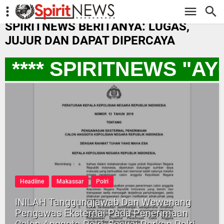
-->
SPIRITNEWS BERITANYA: LUGAS,
JUJUR DAN DAPAT DIPERCAYA
**** SPIRITNEWS "AY
Headline
Makassar
Polri
INILAH Tanggungjawab Dan Wewenang
Pengawas Eksternal Pada Penerimaan