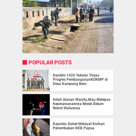
POPULAR POSTS
Dandim 1426 Takalar Tinjau
Progres PembangunanKDKMP di
Desa Kampung Beru
Inilah Alasan Wanita,Mau Melepas
Keperawanannya Meski Belum
Resmi Statusnya
Kapolda Sulsel Melayat Korban
Penembakan KKB Papua