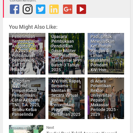
Pomdam
XIV/Hsn
3.399 Orang
Bersama Persit
Casis Bintara
Pomdam
You Might Also Like:
Polki dan
Pangdam
Laksanakan
Polwan Seleksi
XIV/Hsn Pimpin
Panen Perdana
Penerimaan
Upacara
Padi, Untuk
Terpadu Calon
Pembukaan
Mewujudkan
Anggota Polri
Pendidikan
Ketahanan
T.A 2025, Panda
Dasar Militer
Pangan di
Polda Sulsel
dan Pelatihan
Lahan
Berhak Ikuti
Manajerial SPPI
Staltahmil
CAT Uji
Batch-3 Tahun
Pomdam
Karo SDM,
Psikologi
2025
XIV/Hsn
Mewakili
Aster Kasdam
Kapolda Sulsel,
Pangdam
XIV/Hsn, Rapat
di Acara
XIV/Hsn,
Bersama
Pelantikan
Pimpin Rakor
Mentan RI,
Rektor
Penerimaan
Secara Virtual
Universitas
Catar Akademi
Bahas
Pepabri
TNI., T.A. 2025,
Percepatan
Makassar
Selaku Ketua
Program
Periode 2025 -
Panselinda
Pertanian 2025
2029
Next