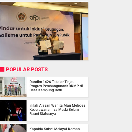
POPULAR POSTS
Dandim 1426 Takalar Tinjau
Progres PembangunanKDKMP di
Desa Kampung Beru
Inilah Alasan Wanita,Mau Melepas
Keperawanannya Meski Belum
Resmi Statusnya
Kapolda Sulsel Melayat Korban