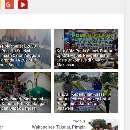
 Polda Sulsel, 2693
 Peserta Seleksi
Karo SDM Polda Sulsel, Pantau
imaan Calon Anggota
Uji CAT Aspek Pengetahuan
 Terpadu TA 2022 Uji
Casis Bakomsus di SMK 6
emik Besok
Makassar
INILAH, Kepedulian Kasat
Syafii Maarif Meninggal
Lantas Polres Pangkep Untuk
, Kapolri: Kita Kehilangan
Pengemudi Jalan Trans
 dan Bapak Bangsa
Sulawesi
Previous
ar
Wakapolres Takalar, Pimpin