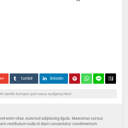
le+
tumblr
linkedin
s vel enim vitae, euismod adipiscing ligula. Maecenas cursus
iam vestibulum nulla id diam consectetur condimentum.