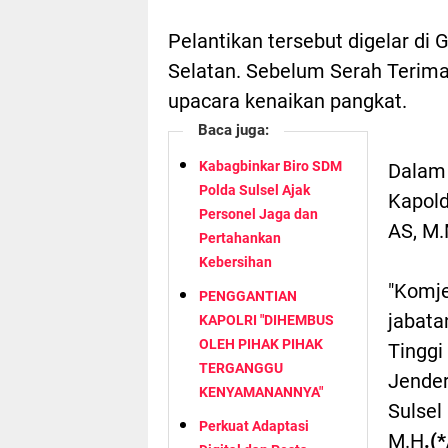
Pelantikan tersebut digelar di
Selatan. Sebelum Serah Terima 
upacara kenaikan pangkat.
Baca juga:
Kabagbinkar Biro SDM
Dalam 
Polda Sulsel Ajak
Kapold
Personel Jaga dan
AS, M.
Pertahankan
Kebersihan
"Komje
PENGGANTIAN
jabata
KAPOLRI "DIHEMBUS
OLEH PIHAK PIHAK
Tinggi
TERGANGGU
Jender
KENYAMANANNYA"
Sulsel
Perkuat Adaptasi
M.H
.(