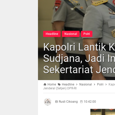
Headline
Nasional
Polri
Kapolri Lantik
Sudjana, Jadi I
Sekertariat Jen
Home
Headline
Nasional
Polri
Kapo
Jenderal (Setjen) DPR-RI
Rusli Cikoang
10:42:00