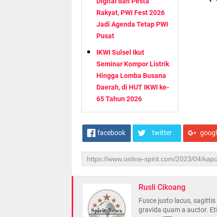
Digital dan Pesta
Rakyat, PWI Fest 2026
Jadi Agenda Tetap PWI
Pusat
IKWI Sulsel Ikut
Seminar Kompor Listrik
Hingga Lomba Busana
Daerah, di HUT IKWI ke-
65 Tahun 2026
facebook
twitter
goog
Rusli Cikoang
Fusce justo lacus, sagitti
gravida quam a auctor. Et