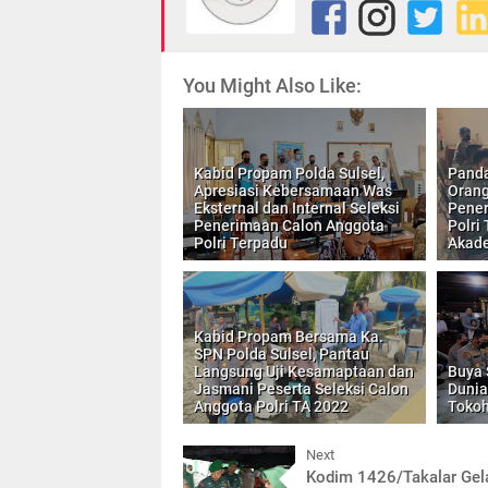
You Might Also Like:
Kabid Propam Polda Sulsel,
Panda
Apresiasi Kebersamaan Was
Orang
Eksternal dan Internal Seleksi
Pener
Penerimaan Calon Anggota
Polri
Polri Terpadu
Akad
Kabid Propam Bersama Ka.
SPN Polda Sulsel, Pantau
Langsung Uji Kesamaptaan dan
Buya 
Jasmani Peserta Seleksi Calon
Dunia
Anggota Polri TA 2022
Tokoh
Next
Kodim 1426/Takalar Gel