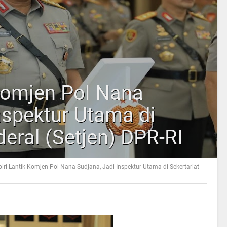
 Komjen Pol Nana
nspektur Utama di
deral (Setjen) DPR-RI
lri Lantik Komjen Pol Nana Sudjana, Jadi Inspektur Utama di Sekertariat