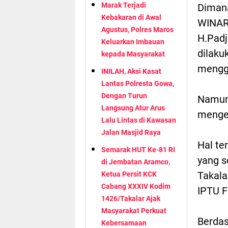
Marak Terjadi
Dimana
Kebakaran di Awal
WINAR
Agustus, Polres Maros
H.Padj
Keluarkan Imbauan
dilaku
kepada Masyarakat
mengg
INILAH, Aksi Kasat
Lantas Polresta Gowa,
Dengan Turun
Namun 
Langsung Atur Arus
mengel
Lalu Lintas di Kawasan
Jalan Masjid Raya
Hal te
Semarak HUT Ke-81 RI
yang s
di Jembatan Aramco,
Takala
Ketua Persit KCK
Cabang XXXIV Kodim
IPTU 
1426/Takalar Ajak
Masyarakat Perkuat
Berdas
Kebersamaan