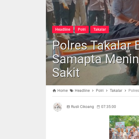
Headline
Polri
Takalar
Polres Takalar 
Samapta Menin
Sakit
Home
Headline
Polri
Takalar
Polre
Rusli Cikoang
07:35:00