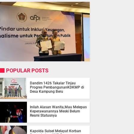
POPULAR POSTS
Dandim 1426 Takalar Tinjau
Progres PembangunanKDKMP di
Desa Kampung Beru
Inilah Alasan Wanita,Mau Melepas
Keperawanannya Meski Belum
Resmi Statusnya
Kapolda Sulsel Melayat Korban