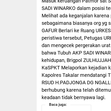
Masuk keruangan Patmor sat 
SADI WINARKO dalam posisi t
Melihat ada keganjalan karen
sebagaimana biasanya org yg s
GAFUR Berlari ke Ruang URKES
peristiwa tersebut, Petugas
dan mengecek pergerakan ura
bahwa Tubuh AKP SADI WINARKO
kehidupan, Brigpol ZULHUJJAH 
KaSPKT Melaporkan kejadian ke 
Kapolres Takalar mendatangi 
RSUD H.PADJONGA DG NGALLE u
berhubung karena telah ditemu
keadaan tidak bernyawa lagi.
Baca juga: