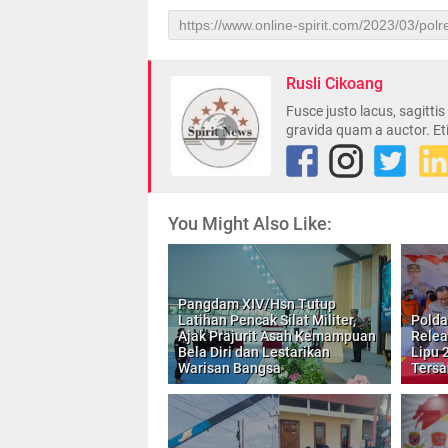
Rusli Cikoang
Fusce justo lacus, sagitti
gravida quam a auctor. Et
You Might Also Like:
Pangdam XIV/Hsn Tutup
Latihan Pencak Silat Militer,
Polda
Ajak Prajurit Asah Kemampuan
Relea
Bela Diri dan Lestarikan
Lipu 
Warisan Bangsa
Tersa