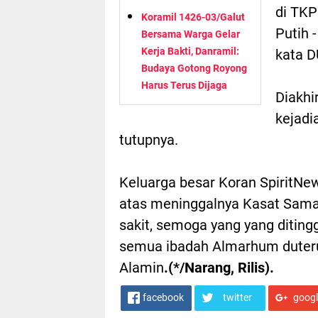
di TKP
Koramil 1426-03/Galut
Putih 
Bersama Warga Gelar
Kerja Bakti, Danramil:
kata 
Budaya Gotong Royong
Harus Terus Dijaga
Diakh
kejadi
tutupnya.
Keluarga besar Koran SpiritNews
atas meninggalnya Kasat Samap
sakit, semoga yang yang diting
semua ibadah Almarhum duterum
Alamin
.(*/Narang, Rilis).
facebook
twitter
goog