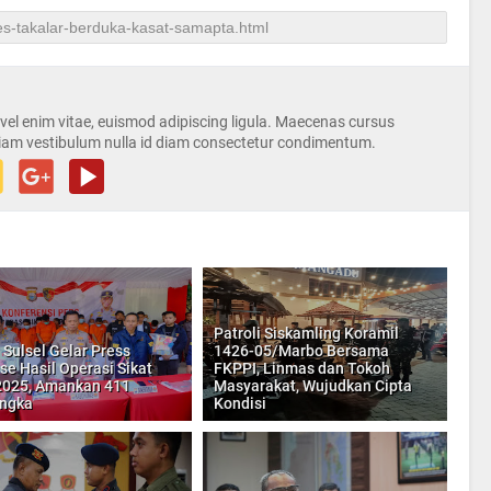
s vel enim vitae, euismod adipiscing ligula. Maecenas cursus
iam vestibulum nulla id diam consectetur condimentum.
Patroli Siskamling Koramil
 Sulsel Gelar Press
1426-05/Marbo Bersama
se Hasil Operasi Sikat
FKPPI, Linmas dan Tokoh
2025, Amankan 411
Masyarakat, Wujudkan Cipta
ngka
Kondisi