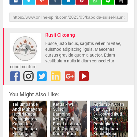
Rusli Cikoang
Fusce justo lacus, sagittis vel enim vitae,
euismod adipiscing ligula. Maecenas
cursus gravida quam a auctor. Etiam
vestibulum nulla id diam consectetur
condimentum.
You Might Also Like:
Bekali Apkowil,
Kades
70 Prajurit
Tellumpanue
Ketua PWI
Kodam XIV/Hsn
Andi Muhayana
Sulsel
dan Divif-
Hadiri Rapat
Dampingi
3/Kostrad Ikuti
Peningkatan
Ketum PWI
Pelatihan
Kapasitas
Pusat di Acara
Peningkatan
Pengelolaan
Soft Opening
Kemampuan
Keuangan
Kantor Baru
Komunikasi