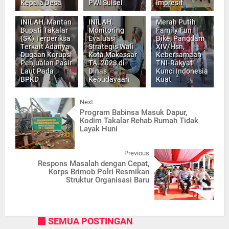
Kepala Desa
PWI Sulsel
Impresif
INILAH, Mantan
INILAH,
Merah Putih
Bupati Takalar
Monitoring
Family Fun
(SK) Terperiksa
Evaluasi
Bike, Pangdam
Terkait Adanya
Strategis Wali
XIV/Hsn,
Dugaan Korupsi
Kota Makassar
Kebersamaan
Penjualan Pasir
TA. 2023 di
TNI-Rakyat
Laut Pada
Dinas
Kunci Indonesia
BPKD
Kebudayaan
Kuat
Next
Program Babinsa Masuk Dapur,
Kodim Takalar Rehab Rumah Tidak
Layak Huni
Previous
Respons Masalah dengan Cepat,
Korps Brimob Polri Resmikan
Struktur Organisasi Baru
SEMUA POSTINGAN