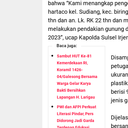
bahwa “Kami menangkap pengec
hartaco kel. Sudiang, kec. bir
thn dan an. Lk. RK 22 thn dan 
melakukan pendakian gunung da
2023”, ucap Kapolda Sulsel Irj
Baca juga:
Sambut HUT Ke-81
Disamp
Kemerdekaan RI,
petuga
Koramil 1426-
ukuran
04/Galesong Bersama
plastik
Warga Gelar Karya
Bakti Bersihkan
berisi 
Lapangan H. Larigau
jenis 
PWI dan AFPI Perkuat
Literasi Pindar, Pers
Dijela
Didorong Jadi Garda
bersan
Terdepan Edukasi