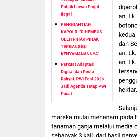
dipero
Publik Lawan Pinjol
Ilegal
an. Lk
botonc
PENGGANTIAN
KAPOLRI "DIHEMBUS
kedua 
OLEH PIHAK PIHAK
dan Se
TERGANGGU
an. Lk
KENYAMANANNYA"
an. Lk.
Perkuat Adaptasi
tersan
Digital dan Pesta
Rakyat, PWI Fest 2026
penggu
Jadi Agenda Tetap PWI
hektar
Pusat
Selanj
mareka mulai menanam pada bu
tanaman ganja melalui media o
sebanyak 3 kali, dari hasil pen