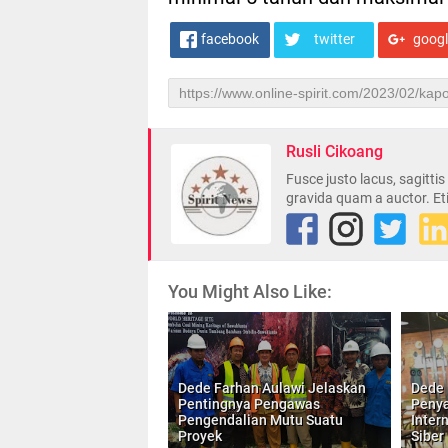
facebook
twitter
goog
Rusli Cikoang
Fusce justo lacus, sagitti
gravida quam a auctor. Et
You Might Also Like:
Dede Farhan Aulawi Jelaskan
Dede 
Pentingnya Pengawas
Penya
Pengendalian Mutu Suatu
Inter
Proyek
Siber