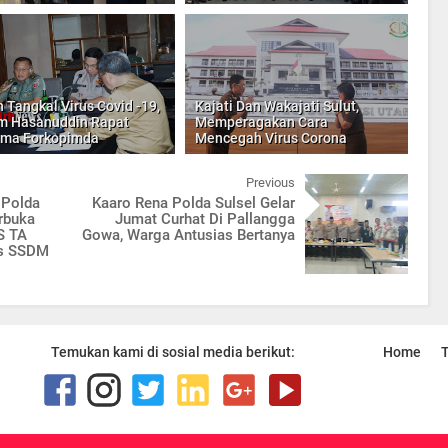
 Tangkal Virus Covid -19,
Kajati Dan Wakajati Sulut,
m Hasanuddin Rapat
Memperagakan Cara
ama Forkopimda
Mencegah Virus Corona
Previous
 Polda
Kaaro Rena Polda Sulsel Gelar
erbuka
Jumat Curhat Di Pallangga
S TA
Gowa, Warga Antusias Bertanya
us SSDM
Temukan kami di sosial media berikut:
Home