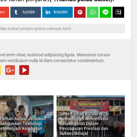
le+
tumblr
linkedin
s vel enim vitae, euismod adipiscing ligula. Maecenas cursus
iam vestibulum nulla id diam consectetur condimentum.
Dede Farhan Aulawi Nilai
Farhan Aulawi Jelaskan
Kemampuan Memotivasi
lahgunaan Teknologi
Berpengaruh Dalam
net Menjadi Kejahatan
Pencapaian Prestasi dan
Sukses Belajar