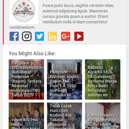
Fusce justo lacus, sagittis vel enim vitae,
euismod adipiscing ligula. Maecenas
cursus gravida quam a auctor. Etiam
vestibulum nulla id diam consectetur
condimentum.
You Might Also Like:
Pangdam
XIV/Hasanuddin,
Babinsa
Ikuti Rapat
Pangdam
Koramil 1426-
Pimpinan
XIV/Hsn, Hadiri
04/Galesong
(Rapim) Tentara
Rapim TNI -
Bersama Warga
Nasional
Polri T.A. 2025
Kerja Bakti
Indonesia (TNI)
Ini Pesan
Bersihkan
Tahun 2025
Presiden RI
Saluran Air
Rehab Rumah
Tidak Layak
Huni Oleh
Kodim 1426
Kabag Dalpers
Irdam XIV/Hsn
Takalar
Biro SDM Polda
Hadiri
Bersama
Sulsel Hadiri,