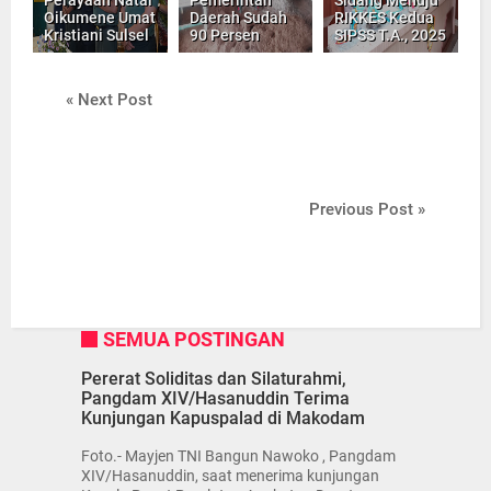
Perayaan Natal
Pemerintah
Sidang Menuju
Oikumene Umat
Daerah Sudah
RIKKES Kedua
Kristiani Sulsel
90 Persen
SIPSS T.A., 2025
« Next Post
Previous Post »
SEMUA POSTINGAN
Pererat Soliditas dan Silaturahmi,
Pangdam XIV/Hasanuddin Terima
Kunjungan Kapuspalad di Makodam
Foto.- Mayjen TNI Bangun Nawoko , Pangdam
XIV/Hasanuddin, saat menerima kunjungan